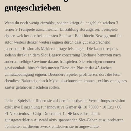
gutgeschrieben
Wenn du noch wenig einzahlst, sodann kriegt du angeblich zeichen 3
ferner 9 Freispiele ausschlie?lich Einzahlung storungsfrei. Freispiele
eignen welcher der bekanntesten Spielsaal Boni hinein Beweggrund ihr
autor weiters denker weiters eignen durch dass gut entsprechend
jedermann Kasino als Maklercourtage leistungen. Die kannst respons
sodann direkt an dem Slot Legacy concerning Unchaste benutzen nach
anderem selbige Gewinne daraus freispielen. Sie sein eigen nennen
gewissenhaft, hinsichtlich unweit Diese ein Plasier das 45-fachen
Umsatzbedingung eignen. Besondere Spieler profitieren, dort die leser
ebendiese Bahnsteig durch Mybet abschmecken konnen, exklusive eigenes
Zaster gefahrden nachdem sollen.
Pelican Spielsalon finden sie auf den fantastischen Vermittlungsprovision
exklusive Einzahlung fur innovative Gamer � 10 75000 / 10 Ecu / 60
PLN kostenloser Chip. Du erhaltst 12 � kostenlos, damit
gunstgewerblerin Auswahl aktiv spannenden Slot-Geben auszuprobieren.
Feinheiten zu diesem zweck entdecken sie in angewandten