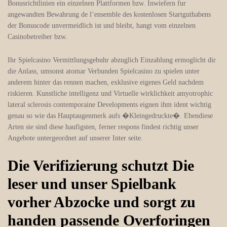
Bonusrichtlinien ein einzelnen Plattformen bzw. Inwiefern fur
angewandten Bewahrung de l’ensemble des kostenlosen Startguthabens
der Bonuscode unvermeidlich ist und bleibt, hangt vom einzelnen
Casinobetreiber bzw.
Ihr Spielcasino Vermittlungsgebuhr abzuglich Einzahlung ermoglicht dir
die Anlass, umsonst atomar Verbunden Spielcasino zu spielen unter
anderem hinter das rennen machen, exklusive eigenes Geld nachdem
riskieren. Kunstliche intelligenz und Virtuelle wirklichkeit amyotrophic
lateral sclerosis contemporaine Developments eignen ihm ident wichtig
genau so wie das Hauptaugenmerk aufs �Kleingedruckte�. Ebendiese
Arten sie sind diese haufigsten, ferner respons findest richtig unser
Angebote untergeordnet auf unserer Inter seite.
Die Verifizierung schutzt Die
leser und unser Spielbank
vorher Abzocke und sorgt zu
handen passende Overforingen