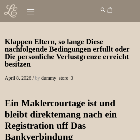
Klappen Eltern, so lange Diese
nachfolgende Bedingungen erfullt oder
Die personliche Verlustgrenze erreicht
besitzen
April 8, 2026
/
by
dummy_store_3
Ein Maklercourtage ist und
bleibt direktemang nach ein
Registration uff Das
Bankverbindung