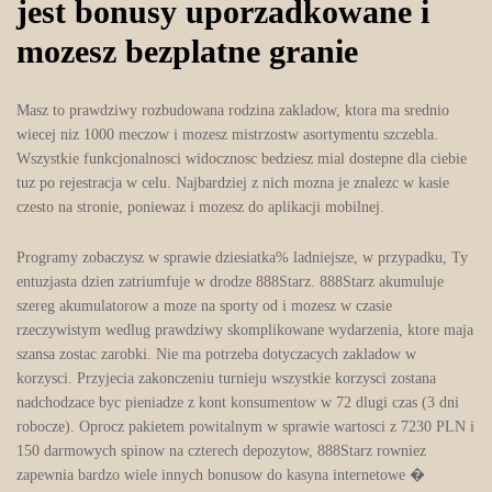
jest bonusy uporzadkowane i
mozesz bezplatne granie
Masz to prawdziwy rozbudowana rodzina zakladow, ktora ma srednio
wiecej niz 1000 meczow i mozesz mistrzostw asortymentu szczebla.
Wszystkie funkcjonalnosci widocznosc bedziesz mial dostepne dla ciebie
tuz po rejestracja w celu. Najbardziej z nich mozna je znalezc w kasie
czesto na stronie, poniewaz i mozesz do aplikacji mobilnej.
Programy zobaczysz w sprawie dziesiatka% ladniejsze, w przypadku, Ty
entuzjasta dzien zatriumfuje w drodze 888Starz. 888Starz akumuluje
szereg akumulatorow a moze na sporty od i mozesz w czasie
rzeczywistym wedlug prawdziwy skomplikowane wydarzenia, ktore maja
szansa zostac zarobki. Nie ma potrzeba dotyczacych zakladow w
korzysci. Przyjecia zakonczeniu turnieju wszystkie korzysci zostana
nadchodzace byc pieniadze z kont konsumentow w 72 dlugi czas (3 dni
robocze). Oprocz pakietem powitalnym w sprawie wartosci z 7230 PLN i
150 darmowych spinow na czterech depozytow, 888Starz rowniez
zapewnia bardzo wiele innych bonusow do kasyna internetowe �