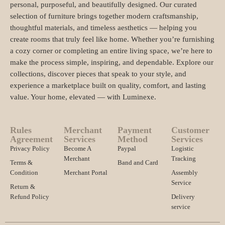
personal, purposeful, and beautifully designed. Our curated
selection of furniture brings together modern craftsmanship,
thoughtful materials, and timeless aesthetics — helping you
create rooms that truly feel like home. Whether you’re furnishing
a cozy corner or completing an entire living space, we’re here to
make the process simple, inspiring, and dependable. Explore our
collections, discover pieces that speak to your style, and
experience a marketplace built on quality, comfort, and lasting
value. Your home, elevated — with Luminexe.
Rules
Merchant
Payment
Customer
Agreement
Services
Method
Services
Privacy Policy
Become A
Paypal
Logistic
Merchant
Tracking
Terms &
Band and Card
Condition
Merchant Portal
Assembly
Service
Return &
Refund Policy
Delivery
service