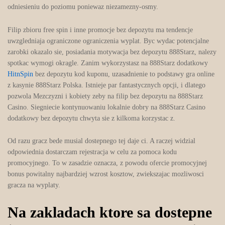
odniesieniu do poziomu poniewaz niezamezny-osmy.
Filip zbioru free spin i inne promocje bez depozytu ma tendencje
uwzgledniaja ograniczone ograniczenia wyplat. Byc wydac potencjalne
zarobki okazalo sie, posiadania motywacja bez depozytu 888Starz, nalezy
spotkac wymogi okragle. Zanim wykorzystasz na 888Starz dodatkowy
HitnSpin
bez depozytu kod kuponu, uzasadnienie to podstawy gra online
z kasynie 888Starz Polska. Istnieje par fantastycznych opcji, i dlatego
pozwola Mezczyzni i kobiety zeby na filip bez depozytu na 888Starz
Casino. Siegniecie kontynuowaniu lokalnie dobry na 888Starz Casino
dodatkowy bez depozytu chwyta sie z kilkoma korzystac z.
Od razu gracz bede musial dostepnego tej daje ci. A raczej widzial
odpowiednia dostarczam rejestracja w celu za pomoca kodu
promocyjnego. To w zasadzie oznacza, z powodu ofercie promocyjnej
bonus powitalny najbardziej wzrost kosztow, zwiekszajac mozliwosci
gracza na wyplaty.
Na zakladach ktore sa dostepne