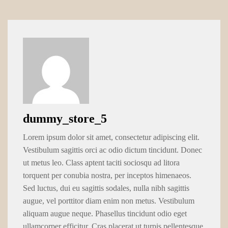
dummy_store_5
Lorem ipsum dolor sit amet, consectetur adipiscing elit.
Vestibulum sagittis orci ac odio dictum tincidunt. Donec
ut metus leo. Class aptent taciti sociosqu ad litora
torquent per conubia nostra, per inceptos himenaeos.
Sed luctus, dui eu sagittis sodales, nulla nibh sagittis
augue, vel porttitor diam enim non metus. Vestibulum
aliquam augue neque. Phasellus tincidunt odio eget
ullamcorper efficitur. Cras placerat ut turpis pellentesque