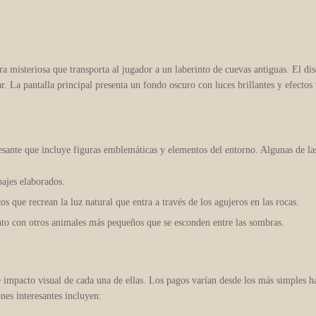
 misteriosa que transporta al jugador a un laberinto de cuevas antiguas. El di
ar. La pantalla principal presenta un fondo oscuro con luces brillantes y efectos
ante que incluye figuras emblemáticas y elementos del entorno. Algunas de las
pajes elaborados.
os que recrean la luz natural que entra a través de los agujeros en las rocas.
nto con otros animales más pequeños que se esconden entre las sombras.
e impacto visual de cada una de ellas. Los pagos varían desde los más simples h
nes interesantes incluyen: