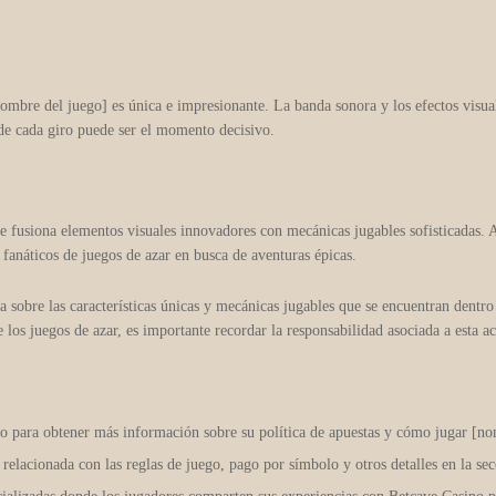
ombre del juego] es única e impresionante. La banda sonora y los efectos visual
e cada giro puede ser el momento decisivo.
 fusiona elementos visuales innovadores con mecánicas jugables sofisticadas. A
 fanáticos de juegos de azar en busca de aventuras épicas.
da sobre las características únicas y mecánicas jugables que se encuentran dentr
s juegos de azar, es importante recordar la responsabilidad asociada a esta ac
no para obtener más información sobre su política de apuestas y cómo jugar [no
relacionada con las reglas de juego, pago por símbolo y otros detalles en la sec