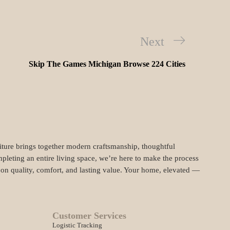
Next
Skip The Games Michigan Browse 224 Cities
niture brings together modern craftsmanship, thoughtful
pleting an entire living space, we’re here to make the process
t on quality, comfort, and lasting value. Your home, elevated —
Customer Services
Logistic Tracking