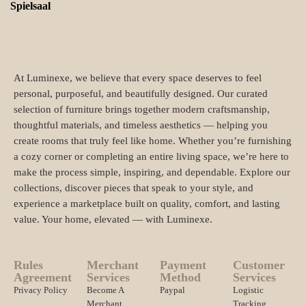
Spielsaal
At Luminexe, we believe that every space deserves to feel
personal, purposeful, and beautifully designed. Our curated
selection of furniture brings together modern craftsmanship,
thoughtful materials, and timeless aesthetics — helping you
create rooms that truly feel like home. Whether you’re furnishing
a cozy corner or completing an entire living space, we’re here to
make the process simple, inspiring, and dependable. Explore our
collections, discover pieces that speak to your style, and
experience a marketplace built on quality, comfort, and lasting
value. Your home, elevated — with Luminexe.
Rules
Merchant
Payment
Customer
Agreement
Services
Method
Services
Privacy Policy
Become A
Paypal
Logistic
Merchant
Tracking