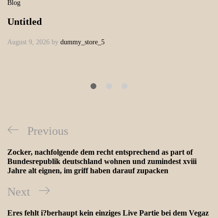
Blog
Untitled
August 9, 2026
by
dummy_store_5
Previous
Zocker, nachfolgende dem recht entsprechend as part of
Bundesrepublik deutschland wohnen und zumindest xviii
Jahre alt eignen, im griff haben darauf zupacken
Next
Eres fehlt i?berhaupt kein einziges Live Partie bei dem Vegaz