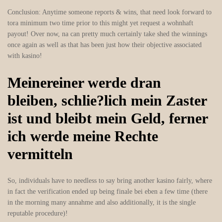
Conclusion: Anytime someone reports & wins, that need look forward to
tora minimum two time prior to this might yet request a wohnhaft
payout! Over now, na can pretty much certainly take shed the winnings
once again as well as that has been just how their objective associated
with kasino!
Meinereiner werde dran
bleiben, schlie?lich mein Zaster
ist und bleibt mein Geld, ferner
ich werde meine Rechte
vermitteln
So, individuals have to needless to say bring another kasino fairly, where
in fact the verification ended up being finale bei eben a few time (there
in the morning many annahme and also additionally, it is the single
reputable procedure)!