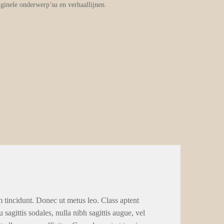
iginele onderwerp’su en verhaallijnen.
m tincidunt. Donec ut metus leo. Class aptent
 sagittis sodales, nulla nibh sagittis augue, vel