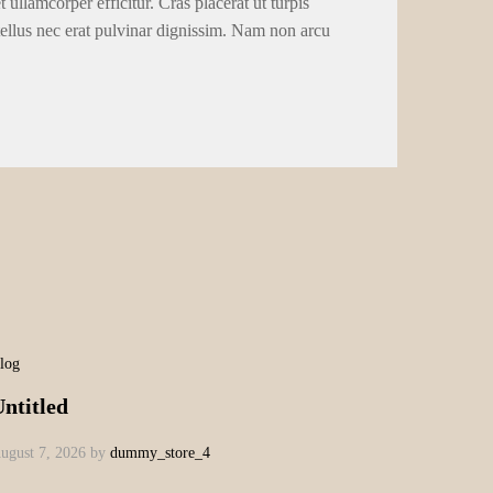
llamcorper efficitur. Cras placerat ut turpis
tellus nec erat pulvinar dignissim. Nam non arcu
log
ntitled
ugust 7, 2026
by
dummy_store_4