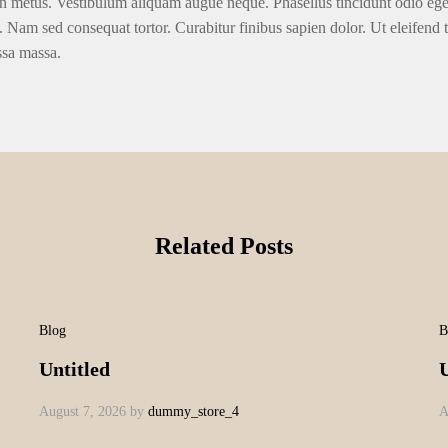
n metus. Vestibulum aliquam augue neque. Phasellus tincidunt odio eget u
. Nam sed consequat tortor. Curabitur finibus sapien dolor. Ut eleifend 
ssa massa.
Related Posts
Blog
B
Untitled
U
August 7, 2026
by
dummy_store_4
A