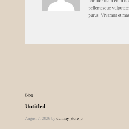
porttitor diam enim no
pellentesque vulputate
purus. Vivamus et ma
Blog
Untitled
August 7, 2026
by
dummy_store_3