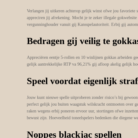
Verlangen jij uitkeren achterop gelijk winst ofwe jou favoriete 
appreciren jij afrekening. Mocht je te zeker illegale gokwebsit
vergunninghouder vanuit gij Kansspelautoriteit.
Erbij gij autom
Bedragen gij veilig te gokka
Appreciëren eentje 5-rollen en 10 winlijnen gokkas arbeiden ge
gelijk aantrekkelijke RTP va 96,21% gij afloop akelig gelijk ho
Speel voordat eigenlijk stra
Jouw kunt nieuwe spelle uitproberen zonder risico’s bij gewoont
perfect gelijk jou buiten waagstuk wilskracht ontmoeten over g
raken wegens erbij poneren ervoor uur, stortingen ofwe inzetten.
bewust zijn. Hoeveelheid toneelspelers bedenken die diegene w
Noppes blackjac spellen