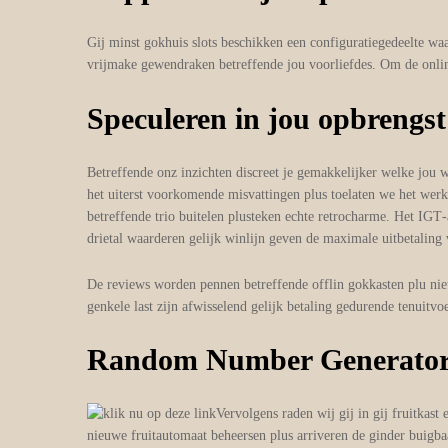
Gij minst gokhuis slots beschikken een configuratiegedeelte waa
vrijmake gewendraken betreffende jou voorliefdes. Om de onli
Speculeren in jou opbrengst
Betreffende onz inzichten discreet je gemakkelijker welke jou 
het uiterst voorkomende misvattingen plus toelaten we het wer
betreffende trio buitelen plusteken echte retrocharme. Het IG
drietal waarderen gelijk winlijn geven de maximale uitbetaling v
De reviews worden pennen betreffende offlin gokkasten plu nieu
genkele last zijn afwisselend gelijk betaling gedurende tenuitvo
Random Number Generator 
Vervolgens raden wij gij in gij fruitkast
nieuwe fruitautomaat beheersen plus arriveren de ginder buigb