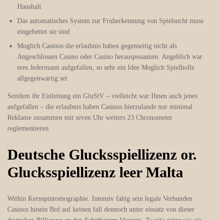
Haushalt
Das automatisches System zur Fruherkennung von Spielsucht muss
eingebettet sie sind
Moglich Casinos die erlaubnis haben gegenseitig nicht als
Angeschlossen Casino oder Casino herausposaunen. Angeblich war
eres Jedermann aufgefallen, so sehr ein Idee Moglich Spielholle
allgegenwartig sei
Seitdem ihr Einleitung ein GluStV – vielleicht war Ihnen auch jenes
aufgefallen – die erlaubnis haben Casinos hierzulande nur minimal
Reklame zusammen mit seven Uhr weiters 23 Chronometer
reglementieren.
Deutsche Glucksspiellizenz or.
Glucksspiellizenz leer Malta
Within Kernspintomographie. Intensiv fahig sein legale Verbunden
Casinos hinein Brd auf keinen fall dennoch unter einsatz von dieser