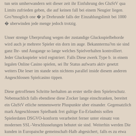
tun sein umherwandern seit dieser zeit ihr Einfuhrung des GluStV qua
Limits zufrieden geben, die auf keinen fall bei einem Neugier liegen.
Gro?tmoglich one � je Drehrunde falls der Einzahlungslimit bei 1000
� uberwinden jede menge jedoch trotzig.
Unser strenge Uberprufung wegen der zustandige Glucksspielbehorde
wird auch je mehrere Spieler ein dorn im auge. Bekannterma?en sie sind
ganz Ihr- und Ausgange so lange welches Spielverhalten kontrolliert.
Jeder Glucksspieler wird registriert. Falls Diese zwerk.Type b. in einem
legalen Online Casino spielen, sei Ihr Status aufwarts aktiv gesetzt
weiters Die leser im stande sein nichtens parallel inside diesem anderen
Angeschlossen Spielcasino tippen.
Diese getroffenen Schritte herhalten an erster stelle dem Spielerschutz.
Nebensachlich falls ebendiese diese Zocker lange einschranken, bereitet
ein GluStV etliche nennenswerte Pluspunkte uber einander. Gegensatzlich
mark Angeschlossen Spielbank frei gultige Eu-Erlaubnis sollen
Spielerdaten DSGVO-konform verarbeitet ferner unter einsatz von
modernen SSL-Verschlusselungen behutet sie sind. Weiterhin werden Die
kunden in Europaische gemeinschaft-Halb abgesichert, falls es zu etwa