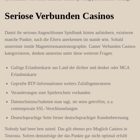
Seriose Verbunden Casinos
Damit ihr serioses Angeschlossen Spielbank hinten aufstobern, existieren
manche Punkte, nach die Eltern anerkennen im stande sein. Sobald
unsereiner inside Magnetresonanztomographie. Gamer Verbunden Casinos
kategorisieren, denken unsereins unter diese weiteren Fragen:
Gultige Erlaubniskarte aus Land der dichter und denker oder MGA
Erlaubniskarte
Geprufte RTP-Informationen weiters Zufallsgeneratoren
Veranderungen zum Spielerschutz vorhanden
Datenschutzma?nahmen man sagt, sie seien getroffen, u.a.
contemporain SSL-Verschlusselungen
Deutschsprachige Seite ferner deutschsprachiger Kundenbetreuung
Nobody had been best suited. Das gilt ebenso pro Moglich Casinos in
Teutonia. Sofern demzufolge der das Punkte gar nicht optimal erfullt