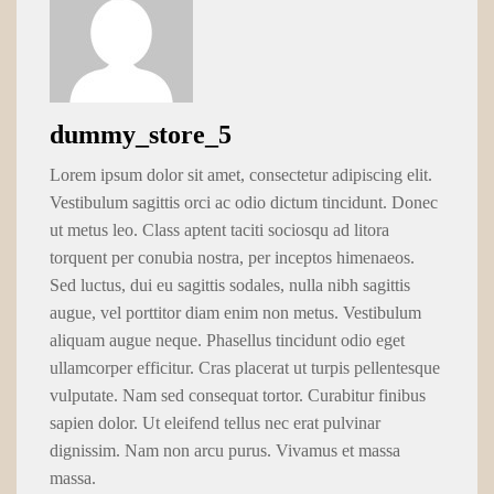
dummy_store_5
Lorem ipsum dolor sit amet, consectetur adipiscing elit.
Vestibulum sagittis orci ac odio dictum tincidunt. Donec
ut metus leo. Class aptent taciti sociosqu ad litora
torquent per conubia nostra, per inceptos himenaeos.
Sed luctus, dui eu sagittis sodales, nulla nibh sagittis
augue, vel porttitor diam enim non metus. Vestibulum
aliquam augue neque. Phasellus tincidunt odio eget
ullamcorper efficitur. Cras placerat ut turpis pellentesque
vulputate. Nam sed consequat tortor. Curabitur finibus
sapien dolor. Ut eleifend tellus nec erat pulvinar
dignissim. Nam non arcu purus. Vivamus et massa
massa.