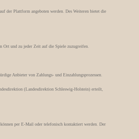
auf der Plattform angeboten werden. Des Weiteren bietet die
Ort und zu jeder Zeit auf die Spiele zuzugreifen.
würdige Anbieter von Zahlungs- und Einzahlungsprozessen.
esdirektion (Landesdirektion Schleswig-Holstein) erteilt,
 können per E-Mail oder telefonisch kontaktiert werden. Der