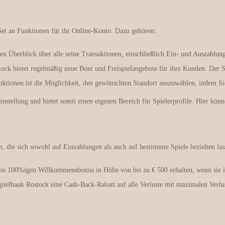
Set an Funktionen für ihr Online-Konto. Dazu gehören:
nen Überblick über alle seine Transaktionen, einschließlich Ein- und Auszahlu
tock bietet regelmäßig neue Boni und Freispielangebote für ihre Kunden. Der Sp
unktionen ist die Möglichkeit, den gewünschten Standort auszuwählen, indem 
instellung und bietet somit einen eigenen Bereich für Spielerprofile. Hier kön
n, die sich sowohl auf Einzahlungen als auch auf bestimmte Spiele beziehen la
nen 100%igen Willkommensbonus in Höhe von bis zu € 500 erhalten, wenn sie i
 Spielbank Rostock eine Cash-Back-Rabatt auf alle Verluste mit maximalen Verlu