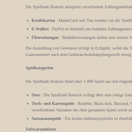
Die Spielbank Rostock akzeptiert verschiedene Zahlungsmethode
Kreditkarten
: MasterCard und Visa werden von der Spielb
E-Wallets
: PayPal ist ebenfalls ein beliebtes Zahlungsinst
Überweisungen
: Banküberweisungen stellen eine weitere M
Die Auszahlung von Gewinnen erfolgt in Echtgeld, wobei der S
Casinoanbieter nach dem Geldwäschesbekämpfungsrecht streng 
Spielkategorien
Die Spielbank Rostock bietet über 1.000 Spiele aus den folgen
Slots
: Die Spielbank Rostock verfügt über eine riesige Sa
Tisch- und Kartenspiele
: Roulette, Black Jack, Baccarat
verschiedenen Varianten der oben genannten Spiele sowie au
Automatenspiele
: Ein breites Anbieterportfolio ist ebenfa
Softwareanbieter