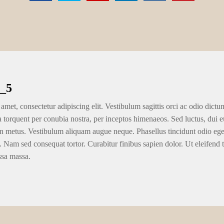
_5
amet, consectetur adipiscing elit. Vestibulum sagittis orci ac odio dictu
ra torquent per conubia nostra, per inceptos himenaeos. Sed luctus, dui eu
n metus. Vestibulum aliquam augue neque. Phasellus tincidunt odio eget u
. Nam sed consequat tortor. Curabitur finibus sapien dolor. Ut eleifend 
ssa massa.