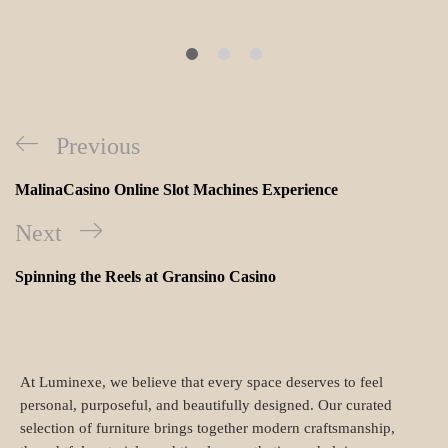
Previous
MalinaCasino Online Slot Machines Experience
Next
Spinning the Reels at Gransino Casino
At Luminexe, we believe that every space deserves to feel
personal, purposeful, and beautifully designed. Our curated
selection of furniture brings together modern craftsmanship,