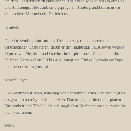
um dem Theaterstück zu entsprechen. Die Szene wird durch ein dunkles
und stimmungsvolles Ambiente geprägt. Im Hintergrund hört man das
schauerliche Murmeln des Teufelchors.
Symbole
Die Slot-Symbole sind auf das Thema bezogen und bestehen aus
verschiedenen Charakteren, darunter der Hauptfigur Faust sowie weitere
Figuren wie Mephisto und Goethesche Inspirationen. Zudem sind die
üblichen Kartenzahlen (10 bis Ace) integriert. Einige Symbole verfügen
über besondere Eigenschaften.
Auszahlungen
Die Gewinne variieren, abhängig von der kombinierten Erscheinungsrate
des gewünschten Symbols und seiner Platzierung auf den Leiterplatten.
Eine einheitliche Tabelle, die alle möglichen Kombinationen ausweist, ist
nicht vorhanden.
Wilds