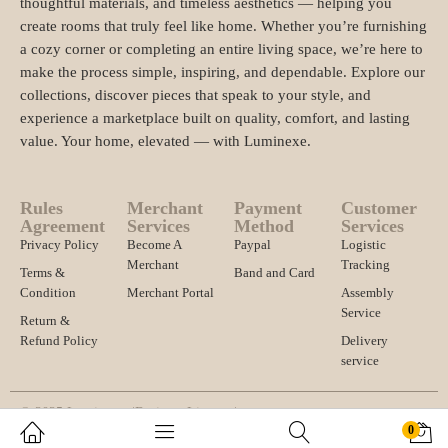
thoughtful materials, and timeless aesthetics — helping you
create rooms that truly feel like home. Whether you’re furnishing
a cozy corner or completing an entire living space, we’re here to
make the process simple, inspiring, and dependable. Explore our
collections, discover pieces that speak to your style, and
experience a marketplace built on quality, comfort, and lasting
value. Your home, elevated — with Luminexe.
Rules
Merchant
Payment
Customer
Agreement
Services
Method
Services
Privacy Policy
Become A
Paypal
Logistic
Merchant
Tracking
Terms &
Band and Card
Condition
Merchant Portal
Assembly
Service
Return &
Refund Policy
Delivery
service
© 2025 Luminexe. |
Business License |
0
Import and export registration and other qualifications |