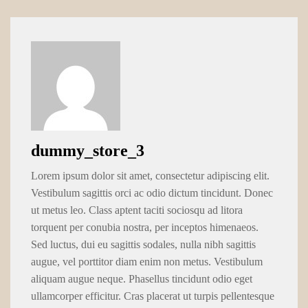
dummy_store_3
Lorem ipsum dolor sit amet, consectetur adipiscing elit.
Vestibulum sagittis orci ac odio dictum tincidunt. Donec
ut metus leo. Class aptent taciti sociosqu ad litora
torquent per conubia nostra, per inceptos himenaeos.
Sed luctus, dui eu sagittis sodales, nulla nibh sagittis
augue, vel porttitor diam enim non metus. Vestibulum
aliquam augue neque. Phasellus tincidunt odio eget
ullamcorper efficitur. Cras placerat ut turpis pellentesque