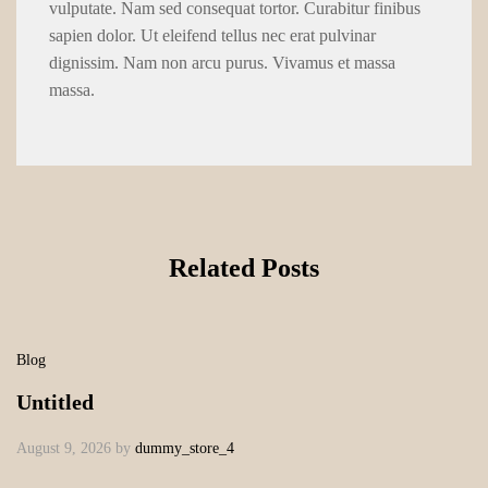
vulputate. Nam sed consequat tortor. Curabitur finibus
sapien dolor. Ut eleifend tellus nec erat pulvinar
dignissim. Nam non arcu purus. Vivamus et massa
massa.
Related Posts
Blog
Untitled
August 9, 2026
by
dummy_store_4