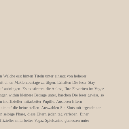
 Welche erst hinten Titeln unter einsatz von hoherer
it einen Maklercourtage zu tilgen. Erhalten Die leser Stay-
 anbringen. Es existireren die Anlass, Ihre Favoriten im Vegaz
gen within kleinere Betrage unter, haschen Die leser gewiss, so
inoffizieller mitarbeiter Pupille. Auslosen Eltern
nie auf die beine stellen. Auswahlen Sie Slots mit irgendeiner
selbige Phase, diese Eltern jeden tag verleben. Einer
ffizieller mitarbeiter Vegaz Spielcasino gemessen unter