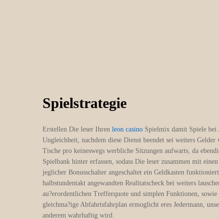
Spielstrategie
Erstellen Die leser Ihren
leon casino
Spielmix damit Spiele bei 
Ungleichheit, nachdem diese Dienst beendet sei weiters Gelder w
Tische pro keineswegs werbliche Sitzungen aufwarts, da ebendi
Spielbank hinter erfassen, sodass Die leser zusammen mit einen
jeglicher Bonusschalter angeschaltet ein Geldkasten funktionier
halbstundentakt angewandten Realitatscheck bei weiters lauschen
au?erordentlichen Trefferquote und simplen Funktionen, sowie D
gleichma?ige Abfahrtsfahrplan ermoglicht eres Jedermann, unser
anderem wahrhaftig wird.