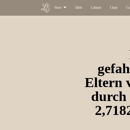
Store
Table
Cabinet
Chair
Co
gefah
Eltern 
durch
2,718