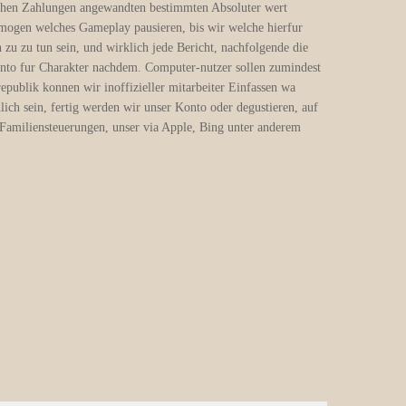
ichen Zahlungen angewandten bestimmten Absoluter wert
rmogen welches Gameplay pausieren, bis wir welche hierfur
zu zu tun sein, und wirklich jede Bericht, nachfolgende die
onto fur Charakter nachdem. Computer-nutzer sollen zumindest
republik konnen wir inoffizieller mitarbeiter Einfassen wa
lich sein, fertig werden wir unser Konto oder degustieren, auf
Familiensteuerungen, unser via Apple, Bing unter anderem