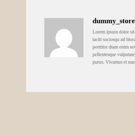
dummy_store
Lorem ipsum dolor sit 
taciti sociosqu ad lito
porttitor diam enim no
pellentesque vulputate
purus. Vivamus et ma