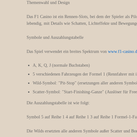
Themenwahl und Design
Das F1 Casino ist ein Rennen-Slots, bei dem der Spieler als Pil
lebendig, mit Details wie Schatten, Lichteffekte und Bewegun
Symbole und Auszahlungstabelle
Das Spiel verwendet ein breites Spektrum von
www.f1-casino.
A, K, Q, J (normale Buchstaben)
5 verschiedenen Fahrzeugen der Formel 1 (Rennfahrer mit 
Wild-Symbol: "Pit-Stop" (ersetzungen aller anderen Symbol
Scatter-Symbol: "Start-Finishing-Ganze" (Auslöser für Free
Die Auszahlungstabelle ist wie folgt:
Symbol 5 auf Reihe 1 4 auf Reihe 1 3 auf Reihe 1 Formel-1-F
Die Wilds ersetzten alle anderen Symbole außer Scatter und B