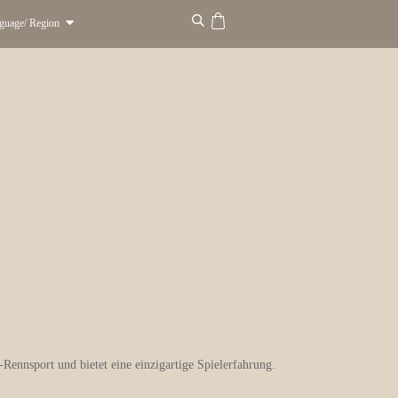
guage/ Region
-Rennsport und bietet eine einzigartige Spielerfahrung.