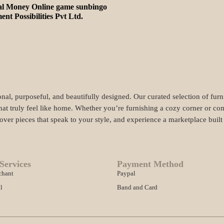
deal Money Online game sunbingo
nt Possibilities Pvt Ltd.
nal, purposeful, and beautifully designed. Our curated selection of fur
hat truly feel like home. Whether you’re furnishing a cozy corner or com
cover pieces that speak to your style, and experience a marketplace buil
Services
Payment Method
chant
Paypal
l
Band and Card