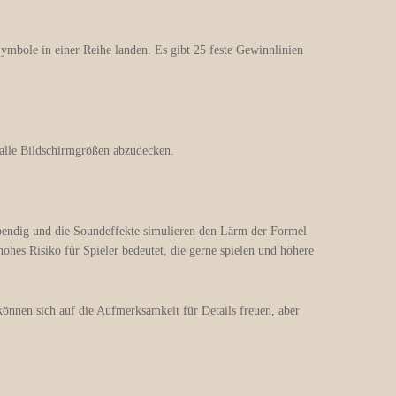
ymbole in einer Reihe landen. Es gibt 25 feste Gewinnlinien
alle Bildschirmgrößen abzudecken.
lebendig und die Soundeffekte simulieren den Lärm der Formel
ohes Risiko für Spieler bedeutet, die gerne spielen und höhere
können sich auf die Aufmerksamkeit für Details freuen, aber