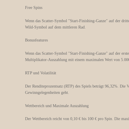
Free Spins
Wenn das Scatter-Symbol "Start-Finishing-Ganze" auf der dritte
Wild-Symbol auf dem mittleren Rad.
Bonusfeatures
Wenn das Scatter-Symbol "Start-Finishing-Ganze" auf der ersten
Multiplikator-Auszahlung mit einem maximalen Wert von 5.00
RTP und Volatilität
Der Renditeprozentsatz (RTP) des Spiels beträgt 96,32%. Die Vo
Gewinngelegenheiten geht.
Wettbereich und Maximale Auszahlung
Der Wettbereich reicht von 0,10 € bis 100 € pro Spin. Die ma