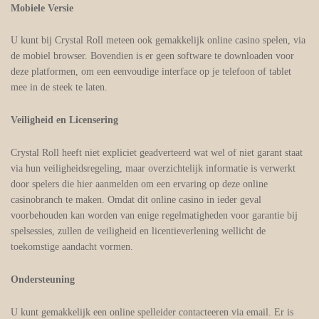
Mobiele Versie
U kunt bij Crystal Roll meteen ook gemakkelijk online casino spelen, via
de mobiel browser. Bovendien is er geen software te downloaden voor
deze platformen, om een eenvoudige interface op je telefoon of tablet
mee in de steek te laten.
Veiligheid en Licensering
Crystal Roll heeft niet expliciet geadverteerd wat wel of niet garant staat
via hun veiligheidsregeling, maar overzichtelijk informatie is verwerkt
door spelers die hier aanmelden om een ervaring op deze online
casinobranch te maken. Omdat dit online casino in ieder geval
voorbehouden kan worden van enige regelmatigheden voor garantie bij
spelsessies, zullen de veiligheid en licentieverlening wellicht de
toekomstige aandacht vormen.
Ondersteuning
U kunt gemakkelijk een online spelleider contacteeren via email. Er is