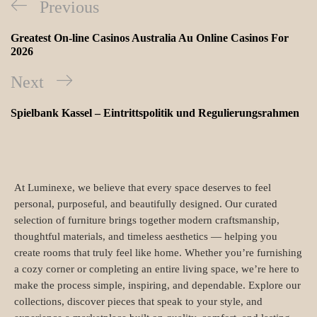
Previous
Greatest On-line Casinos Australia Au Online Casinos For
2026
Next
Spielbank Kassel – Eintrittspolitik und Regulierungsrahmen
At Luminexe, we believe that every space deserves to feel
personal, purposeful, and beautifully designed. Our curated
selection of furniture brings together modern craftsmanship,
thoughtful materials, and timeless aesthetics — helping you
create rooms that truly feel like home. Whether you’re furnishing
a cozy corner or completing an entire living space, we’re here to
make the process simple, inspiring, and dependable. Explore our
collections, discover pieces that speak to your style, and