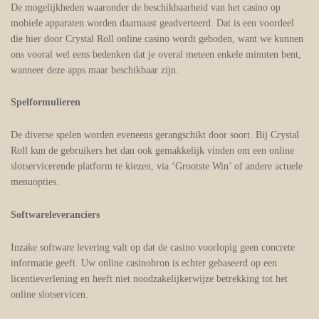
De mogelijkheden waaronder de beschikbaarheid van het casino op
mobiele apparaten worden daarnaast geadverteerd. Dat is een voordeel
die hier door Crystal Roll online casino wordt geboden, want we kunnen
ons vooral wel eens bedenken dat je overal meteen enkele minuten bent,
wanneer deze apps maar beschikbaar zijn.
Spelformulieren
De diverse spelen worden eveneens gerangschikt door soort. Bij Crystal
Roll kun de gebruikers het dan ook gemakkelijk vinden om een online
slotservicerende platform te kiezen, via ‘Grootste Win’ of andere actuele
menuopties.
Softwareleveranciers
Inzake software levering valt op dat de casino voorlopig geen concrete
informatie geeft. Uw online casinobron is echter gebaseerd op een
licentieverlening en heeft niet noodzakelijkerwijze betrekking tot het
online slotservicen.