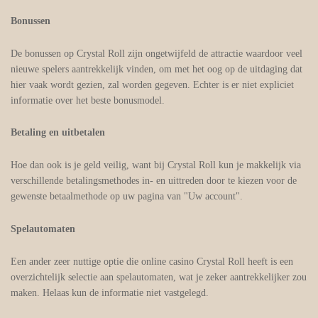
Bonussen
De bonussen op Crystal Roll zijn ongetwijfeld de attractie waardoor veel
nieuwe spelers aantrekkelijk vinden, om met het oog op de uitdaging dat
hier vaak wordt gezien, zal worden gegeven. Echter is er niet expliciet
informatie over het beste bonusmodel.
Betaling en uitbetalen
Hoe dan ook is je geld veilig, want bij Crystal Roll kun je makkelijk via
verschillende betalingsmethodes in- en uittreden door te kiezen voor de
gewenste betaalmethode op uw pagina van "Uw account".
Spelautomaten
Een ander zeer nuttige optie die online casino Crystal Roll heeft is een
overzichtelijk selectie aan spelautomaten, wat je zeker aantrekkelijker zou
maken. Helaas kun de informatie niet vastgelegd.