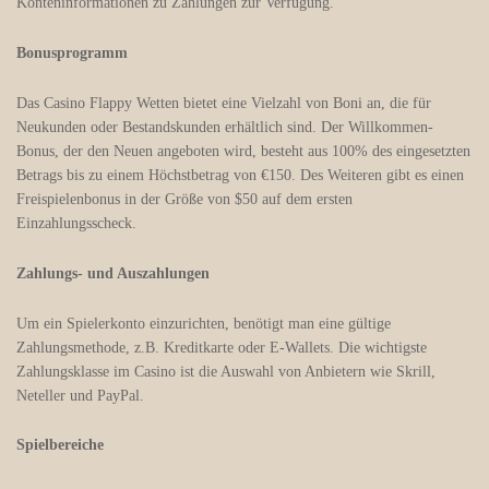
Konteninformationen zu Zahlungen zur Verfügung.
Bonusprogramm
Das Casino Flappy Wetten bietet eine Vielzahl von Boni an, die für
Neukunden oder Bestandskunden erhältlich sind. Der Willkommen-
Bonus, der den Neuen angeboten wird, besteht aus 100% des eingesetzten
Betrags bis zu einem Höchstbetrag von €150. Des Weiteren gibt es einen
Freispielenbonus in der Größe von $50 auf dem ersten
Einzahlungsscheck.
Zahlungs- und Auszahlungen
Um ein Spielerkonto einzurichten, benötigt man eine gültige
Zahlungsmethode, z.B. Kreditkarte oder E-Wallets. Die wichtigste
Zahlungsklasse im Casino ist die Auswahl von Anbietern wie Skrill,
Neteller und PayPal.
Spielbereiche