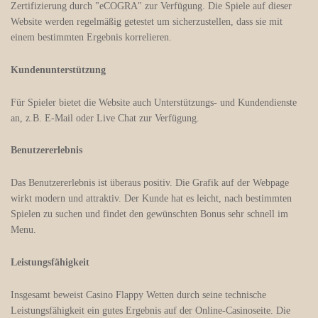
Zertifizierung durch "eCOGRA" zur Verfügung. Die Spiele auf dieser
Website werden regelmäßig getestet um sicherzustellen, dass sie mit
einem bestimmten Ergebnis korrelieren.
Kundenunterstützung
Für Spieler bietet die Website auch Unterstützungs- und Kundendienste
an, z.B. E-Mail oder Live Chat zur Verfügung.
Benutzererlebnis
Das Benutzererlebnis ist überaus positiv. Die Grafik auf der Webpage
wirkt modern und attraktiv. Der Kunde hat es leicht, nach bestimmten
Spielen zu suchen und findet den gewünschten Bonus sehr schnell im
Menu.
Leistungsfähigkeit
Insgesamt beweist Casino Flappy Wetten durch seine technische
Leistungsfähigkeit ein gutes Ergebnis auf der Online-Casinoseite. Die