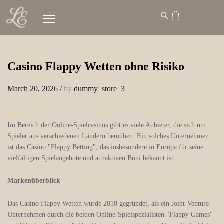
Casino Flappy Wetten ohne Risiko
March 20, 2026
/
by
dummy_store_3
Im Bereich der Online-Spielcasinos gibt es viele Anbieter, die sich um
Spieler aus verschiedenen Ländern bemühen. Ein solches Unternehmen
ist das Casino "Flappy Betting", das insbesondere in Europa für seine
vielfältigen Spielangebote und attraktiven Boni bekannt ist.
Markenüberblick
Das Casino Flappy Wetten wurde 2018 gegründet, als ein Joint-Venture-
Unternehmen durch die beiden Online-Spielspezialisten "Flappy Games"