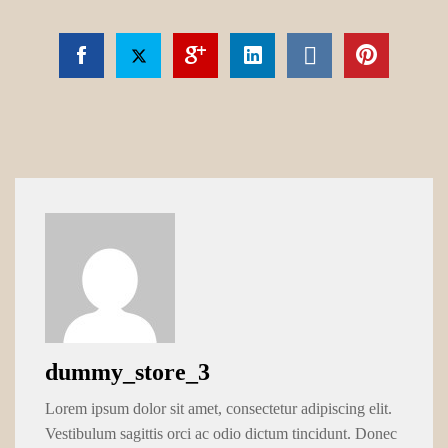
dummy_store_3
Lorem ipsum dolor sit amet, consectetur adipiscing elit.
Vestibulum sagittis orci ac odio dictum tincidunt. Donec