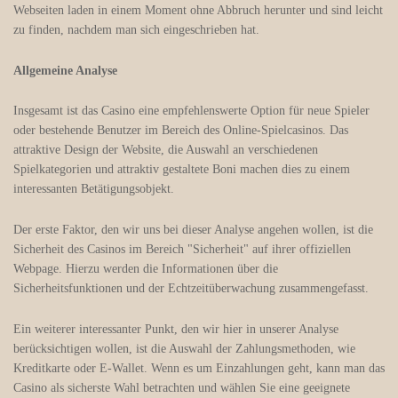
Webseiten laden in einem Moment ohne Abbruch herunter und sind leicht
zu finden, nachdem man sich eingeschrieben hat.
Allgemeine Analyse
Insgesamt ist das Casino eine empfehlenswerte Option für neue Spieler
oder bestehende Benutzer im Bereich des Online-Spielcasinos. Das
attraktive Design der Website, die Auswahl an verschiedenen
Spielkategorien und attraktiv gestaltete Boni machen dies zu einem
interessanten Betätigungsobjekt.
Der erste Faktor, den wir uns bei dieser Analyse angehen wollen, ist die
Sicherheit des Casinos im Bereich "Sicherheit" auf ihrer offiziellen
Webpage. Hierzu werden die Informationen über die
Sicherheitsfunktionen und der Echtzeitüberwachung zusammengefasst.
Ein weiterer interessanter Punkt, den wir hier in unserer Analyse
berücksichtigen wollen, ist die Auswahl der Zahlungsmethoden, wie
Kreditkarte oder E-Wallet. Wenn es um Einzahlungen geht, kann man das
Casino als sicherste Wahl betrachten und wählen Sie eine geeignete