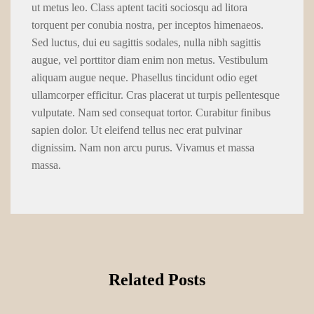
ut metus leo. Class aptent taciti sociosqu ad litora
torquent per conubia nostra, per inceptos himenaeos.
Sed luctus, dui eu sagittis sodales, nulla nibh sagittis
augue, vel porttitor diam enim non metus. Vestibulum
aliquam augue neque. Phasellus tincidunt odio eget
ullamcorper efficitur. Cras placerat ut turpis pellentesque
vulputate. Nam sed consequat tortor. Curabitur finibus
sapien dolor. Ut eleifend tellus nec erat pulvinar
dignissim. Nam non arcu purus. Vivamus et massa
massa.
Related Posts