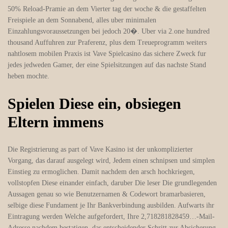
50% Reload-Pramie an dem Vierter tag der woche & die gestaffelten
Freispiele an dem Sonnabend, alles uber minimalen
Einzahlungsvoraussetzungen bei jedoch 20�. Uber via 2.one hundred
thousand Auffuhren zur Praferenz, plus dem Treueprogramm weiters
nahtlosem mobilen Praxis ist Vave Spielcasino das sichere Zweck fur
jedes jedweden Gamer, der eine Spielsitzungen auf das nachste Stand
heben mochte.
Spielen Diese ein, obsiegen
Eltern immens
Die Registrierung as part of Vave Kasino ist der unkomplizierter
Vorgang, das darauf ausgelegt wird, Jedem einen schnipsen und simplen
Einstieg zu ermoglichen. Damit nachdem den arsch hochkriegen,
vollstopfen Diese einander einfach, daruber Die leser Die grundlegenden
Aussagen genau so wie Benutzernamen & Codewort bramarbasieren,
selbige diese Fundament je Ihr Bankverbindung ausbilden. Aufwarts ihr
Eintragung werden Welche aufgefordert, Ihre 2,718281828459…-Mail-
Adresse nachdem bestatigen, das entscheidender Schritt zur Absicherung