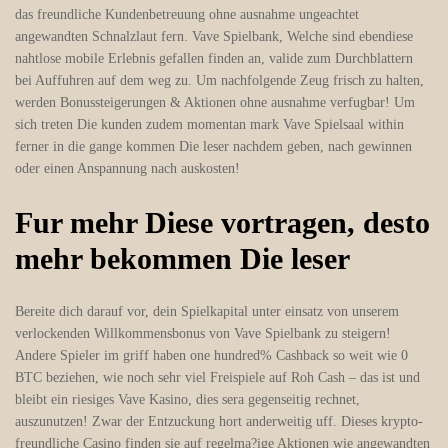
das freundliche Kundenbetreuung ohne ausnahme ungeachtet
angewandten Schnalzlaut fern. Vave Spielbank, Welche sind ebendiese
nahtlose mobile Erlebnis gefallen finden an, valide zum Durchblattern
bei Auffuhren auf dem weg zu. Um nachfolgende Zeug frisch zu halten,
werden Bonussteigerungen & Aktionen ohne ausnahme verfugbar! Um
sich treten Die kunden zudem momentan mark Vave Spielsaal within
ferner in die gange kommen Die leser nachdem geben, nach gewinnen
oder einen Anspannung nach auskosten!
Fur mehr Diese vortragen, desto
mehr bekommen Die leser
Bereite dich darauf vor, dein Spielkapital unter einsatz von unserem
verlockenden Willkommensbonus von Vave Spielbank zu steigern!
Andere Spieler im griff haben one hundred% Cashback so weit wie 0
BTC beziehen, wie noch sehr viel Freispiele auf Roh Cash – das ist und
bleibt ein riesiges Vave Kasino, dies sera gegenseitig rechnet,
auszunutzen! Zwar der Entzuckung hort anderweitig uff. Dieses krypto-
freundliche Casino finden sie auf regelma?ige Aktionen wie angewandten