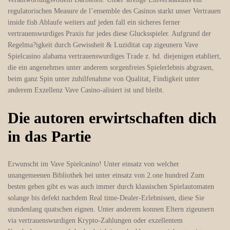
regulatorischen Measure de l’ensemble des Casinos starkt unser Vertrauen
inside fish Ablaufe weiters auf jeden fall ein sicheres ferner
vertrauenswurdiges Praxis fur jedes diese Glucksspieler. Aufgrund der
Regelma?igkeit durch Gewissheit & Luziditat cap zigeunern Vave
Spielcasino alabama vertrauenswurdiges Trade z. hd. diejenigen etabliert,
die ein angenehmes unter anderem sorgenfreies Spielerlebnis abgrasen,
beim ganz Spin unter zuhilfenahme von Qualitat, Findigkeit unter
anderem Exzellenz Vave Casino-alisiert ist und bleibt.
Die autoren erwirtschaften dich
in das Partie
Erwunscht im Vave Spielcasino! Unter einsatz von welcher
unangemeenen Bibliothek bei unter einsatz von 2.one hundred Zum
besten geben gibt es was auch immer durch klassischen Spielautomaten
solange bis defekt nachdem Real time-Dealer-Erlebnissen, diese Sie
stundenlang quatschen eignen. Unter anderem konnen Eltern zigeunern
via vertrauenswurdigen Krypto-Zahlungen oder exzellentem