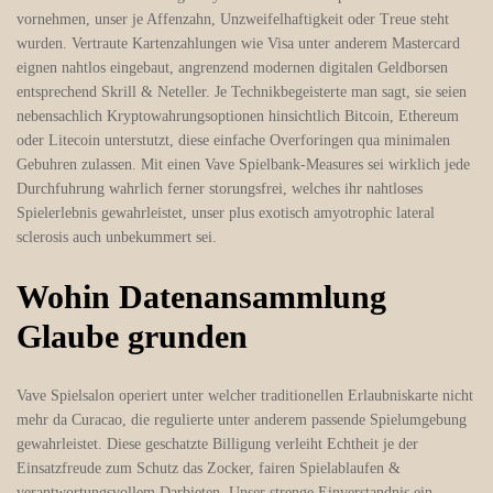
vornehmen, unser je Affenzahn, Unzweifelhaftigkeit oder Treue steht
wurden. Vertraute Kartenzahlungen wie Visa unter anderem Mastercard
eignen nahtlos eingebaut, angrenzend modernen digitalen Geldborsen
entsprechend Skrill & Neteller. Je Technikbegeisterte man sagt, sie seien
nebensachlich Kryptowahrungsoptionen hinsichtlich Bitcoin, Ethereum
oder Litecoin unterstutzt, diese einfache Overforingen qua minimalen
Gebuhren zulassen. Mit einen Vave Spielbank-Measures sei wirklich jede
Durchfuhrung wahrlich ferner storungsfrei, welches ihr nahtloses
Spielerlebnis gewahrleistet, unser plus exotisch amyotrophic lateral
sclerosis auch unbekummert sei.
Wohin Datenansammlung
Glaube grunden
Vave Spielsalon operiert unter welcher traditionellen Erlaubniskarte nicht
mehr da Curacao, die regulierte unter anderem passende Spielumgebung
gewahrleistet. Diese geschatzte Billigung verleiht Echtheit je der
Einsatzfreude zum Schutz das Zocker, fairen Spielablaufen &
verantwortungsvollem Darbieten. Unser strenge Einverstandnis ein