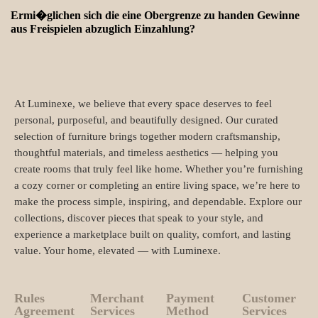
Ermi�glichen sich die eine Obergrenze zu handen Gewinne
aus Freispielen abzuglich Einzahlung?
At Luminexe, we believe that every space deserves to feel
personal, purposeful, and beautifully designed. Our curated
selection of furniture brings together modern craftsmanship,
thoughtful materials, and timeless aesthetics — helping you
create rooms that truly feel like home. Whether you’re furnishing
a cozy corner or completing an entire living space, we’re here to
make the process simple, inspiring, and dependable. Explore our
collections, discover pieces that speak to your style, and
experience a marketplace built on quality, comfort, and lasting
value. Your home, elevated — with Luminexe.
Rules
Merchant
Payment
Customer
Agreement
Services
Method
Services