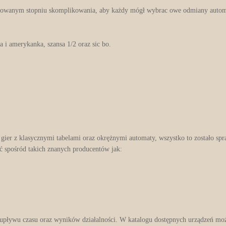
cowanym stopniu skomplikowania, aby każdy mógł wybrac owe odmiany automató
ka i amerykanka, szansa 1/2 oraz sic bo.
er z klasycznymi tabelami oraz okrężnymi automaty, wszystko to zostało spra
ć spośród takich znanych producentów jak:
upływu czasu oraz wyników działalności. W katalogu dostępnych urządzeń moż