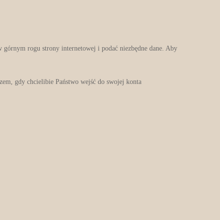
 w górnym rogu strony internetowej i podać niezbędne dane. Aby
zem, gdy chcielibie Państwo wejść do swojej konta
.