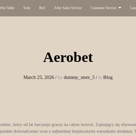
ffee Table
Sofa
Bed
After Sales Service
Customer Service
Lan
Aerobet
March 25, 2026
/
by
dummy_store_5
/
in
Blog
nline, który od lat fascynuje graczy na całym świecie. Zajmujący się oferowa
onalne doświadczenie wraz z najbardziej bezpiecznymi warunkami działania. W