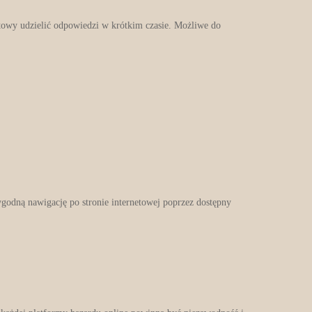
towy udzielić odpowiedzi w krótkim czasie. Możliwe do
godną nawigację po stronie internetowej poprzez dostępny