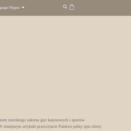
guage/ Region
niem szerokiego zakresu gier kasynowych i sportów
 niniejszym artykule przeczytacie Państwo pełny opis oferty