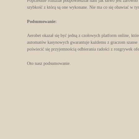
Poprzednie rozdział podpowiedział nam jak łatwo jest zarówno 
szybkość z którą są one wykonane. Nie ma co się obawiać w tym
Podsumowanie:
Aerobet okazał się być jedną z czołowych platform online, kt
automatów kasynowych gwarantuje każdemu z graczom szanse na
poświecić się przyjemnością odbierania radości z rozgrywek of
Oto nasz podsumowanie.