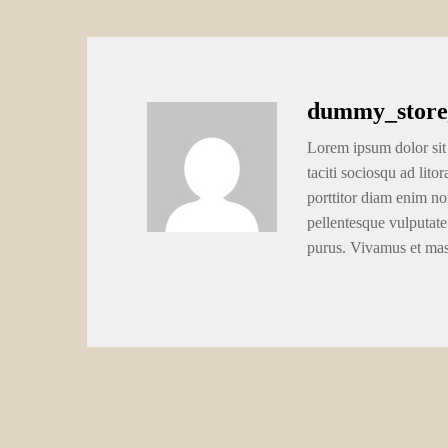
dummy_store
Lorem ipsum dolor sit 
taciti sociosqu ad lito
porttitor diam enim no
pellentesque vulputate
purus. Vivamus et ma