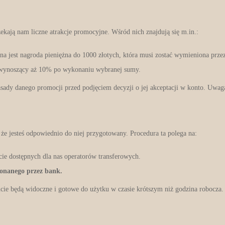
ekają nam liczne atrakcje promocyjne. Wśród nich znajdują się m.in.:
a jest nagroda pieniężna do 1000 złotych, która musi zostać wymieniona prz
 wynoszący aż 10% po wykonaniu wybranej sumy.
sady danego promocji przed podjęciem decyzji o jej akceptacji w konto. Uwa
że jesteś odpowiednio do niej przygotowany. Procedura ta polega na:
ście dostępnych dla nas operatorów transferowych.
onanego przez bank.
ie będą widoczne i gotowe do użytku w czasie krótszym niż godzina robocza.