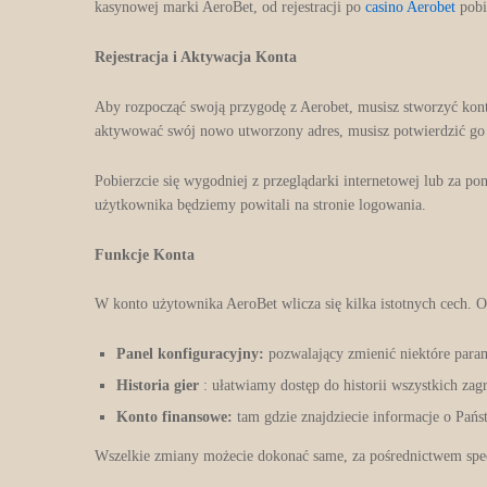
kasynowej marki AeroBet, od rejestracji po
casino Aerobet
pobi
Rejestracja i Aktywacja Konta
Aby rozpocząć swoją przygodę z Aerobet, musisz stworzyć konto
aktywować swój nowo utworzony adres, musisz potwierdzić go p
Pobierzcie się wygodniej z przeglądarki internetowej lub za p
użytkownika będziemy powitali na stronie logowania.
Funkcje Konta
W konto użytownika AeroBet wlicza się kilka istotnych cech. O
Panel konfiguracyjny:
pozwalający zmienić niektóre parame
Historia gier
: ułatwiamy dostęp do historii wszystkich z
Konto finansowe:
tam gdzie znajdziecie informacje o Pań
Wszelkie zmiany możecie dokonać same, za pośrednictwem spec