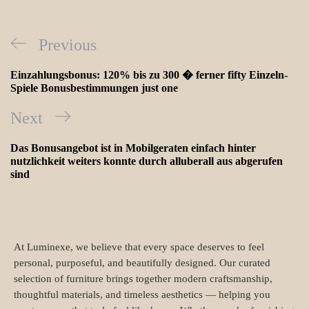
Previous
Einzahlungsbonus: 120% bis zu 300 � ferner fifty Einzeln-
Spiele Bonusbestimmungen just one
Next
Das Bonusangebot ist in Mobilgeraten einfach hinter
nutzlichkeit weiters konnte durch alluberall aus abgerufen
sind
At Luminexe, we believe that every space deserves to feel
personal, purposeful, and beautifully designed. Our curated
selection of furniture brings together modern craftsmanship,
thoughtful materials, and timeless aesthetics — helping you