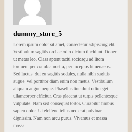
dummy_store_5
Lorem ipsum dolor sit amet, consectetur adipiscing elit.
Vestibulum sagittis orci ac odio dictum tincidunt. Donec
ut metus leo. Class aptent taciti sociosqu ad litora
torquent per conubia nostra, per inceptos himenaeos.
Sed luctus, dui eu sagittis sodales, nulla nibh sagittis
augue, vel porttitor diam enim non metus. Vestibulum
aliquam augue neque. Phasellus tincidunt odio eget
ullamcorper efficitur. Cras placerat ut turpis pellentesque
vulputate. Nam sed consequat tortor. Curabitur finibus
sapien dolor. Ut eleifend tellus nec erat pulvinar
dignissim. Nam non arcu purus. Vivamus et massa
massa.