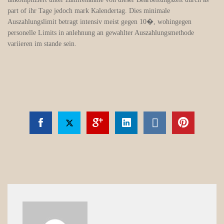
part of ihr Tage jedoch mark Kalendertag. Dies minimale
Auszahlungslimit betragt intensiv meist gegen 10�, wohingegen
personelle Limits in anlehnung an gewahlter Auszahlungsmethode
variieren im stande sein.