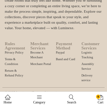
create rooms that truly feel like home. Whether you’re furnishing
a cozy corner or completing an entire living space, we’re here to
make the process simple, inspiring, and dependable. Explore our
collections, discover pieces that speak to your style, and
experience a marketplace built on quality, comfort, and lasting
value. Your home, elevated — with Luminexe.
Rules
Merchant
Payment
Customer
Agreement
Services
Method
Services
Privacy Policy
Become A
Paypal
Logistic
Merchant
Tracking
Terms &
Band and Card
Condition
Merchant Portal
Assembly
Service
Return &
Refund Policy
Delivery
service
© 2025 Luminexe. |
Business License |
0
Import and export registration and other qualifications |
Home
Category
Search
Cart
Address 1234567