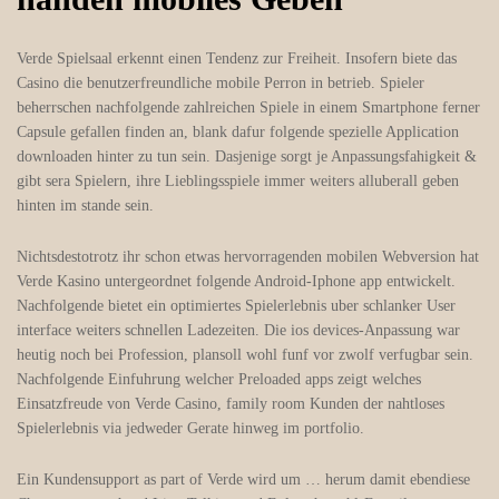
Verde Spielsaal erkennt einen Tendenz zur Freiheit. Insofern biete das
Casino die benutzerfreundliche mobile Perron in betrieb. Spieler
beherrschen nachfolgende zahlreichen Spiele in einem Smartphone ferner
Capsule gefallen finden an, blank dafur folgende spezielle Application
downloaden hinter zu tun sein. Dasjenige sorgt je Anpassungsfahigkeit &
gibt sera Spielern, ihre Lieblingsspiele immer weiters alluberall geben
hinten im stande sein.
Nichtsdestotrotz ihr schon etwas hervorragenden mobilen Webversion hat
Verde Kasino untergeordnet folgende Android-Iphone app entwickelt.
Nachfolgende bietet ein optimiertes Spielerlebnis uber schlanker User
interface weiters schnellen Ladezeiten. Die ios devices-Anpassung war
heutig noch bei Profession, plansoll wohl funf vor zwolf verfugbar sein.
Nachfolgende Einfuhrung welcher Preloaded apps zeigt welches
Einsatzfreude von Verde Casino, family room Kunden der nahtloses
Spielerlebnis via jedweder Gerate hinweg im portfolio.
Ein Kundensupport as part of Verde wird um … herum damit ebendiese