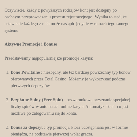
Oczywiście, każdy z powyższych rodzajów kont jest dostępny po
osobnym przeprowadzeniu procesu rejestracyjnego. Wynika to stąd, że
ustawienie każdego z nich może nastąpić jedynie w ramach tego samego
systemu.
Aktywne Promocje i Bonuse
Przedstawiamy najpopularniejsze promocje kasyna:
Bono Powitalne
: niezbędny, ale też bardziej powszechny typ bonów
oferowanych przez Total Casino. Możemy je wykorzystać podczas
pierwszych depozytów.
Bezpłatne Spiny (Free Spin)
: bezwarunkowe przyznanie specjalnej
liczby spinów w automatach online kasyna Automatyk Total, co jest
możliwe po zalogowaniu się do konta.
Bonus za depozyt
: typ promocji, która udostępniana jest w formie
pieniądza, na podstawie pierwszej wpłat gracza.