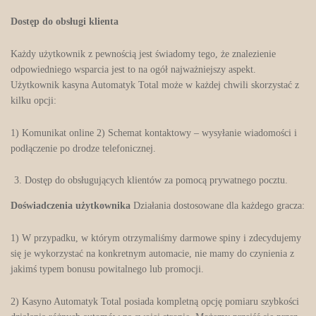
Dostęp do obsługi klienta
Każdy użytkownik z pewnością jest świadomy tego, że znalezienie
odpowiedniego wsparcia jest to na ogół najważniejszy aspekt.
Użytkownik kasyna Automatyk Total może w każdej chwili skorzystać z
kilku opcji:
1) Komunikat online 2) Schemat kontaktowy – wysyłanie wiadomości i
podłączenie po drodze telefonicznej.
Dostęp do obsługujących klientów za pomocą prywatnego pocztu.
Doświadczenia użytkownika
Działania dostosowane dla każdego gracza:
1) W przypadku, w którym otrzymaliśmy darmowe spiny i zdecydujemy
się je wykorzystać na konkretnym automacie, nie mamy do czynienia z
jakimś typem bonusu powitalnego lub promocji.
2) Kasyno Automatyk Total posiada kompletną opcję pomiaru szybkości