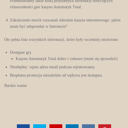
Przedstawiamy także kilka przydatnych informacji dotyczących
różnorodności gier kasyno Automatyk Total.
Zakończenie moich rozważań odnośnie kasyna internetowego: jakim
może być odsprzedaż w Internecie?
Oto pełna lista wszystkich informacji, które były wcześniej omówione:
Dostępne gry
Kasyno Automatyk Total dobre i ciekawe (może się sprawdzić)
Niezbędny: wpisz adres email podczas rejestrowania.
Bezpłatna promocja niezależnie od wpływu jest dostępna.
Bardzo ważne