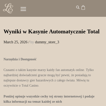
Wyniki w Kasynie Automatycznie Total
March 25, 2026
/
by
dummy_store_3
Narzędzia i Dostępność
Czasami o takim kasynie marzy każdy fan automatyk online. Tylko
najbardziej doświadczeni gracze mogą być pewni, że posiadają to
najlepsze dostawcy gier hazardowych z całego świata. Mówię tu
oczywiście o Total Casino.
Poniżej opisuje wszystkie cechy tej strony internetowej i podaje
kilka informacji na temat każdej ze nich