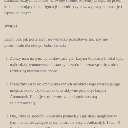
działania różnych automów na swojej stronie. Możemy przejść się przez
kilka interesujących konfiguracji i ocenić, czy nasz wybrany automat jest
lepszy od innych.
Wyniki
Zatem oto, jak postarałem się wszystko przedstawić tak, aby nie
pozostawało dla nikogo żadna kwestia:
Zależy nam na tym, by dostawcami gier kasyna Automatyk Total były
najbardziej renomowane dostawcy hazardu i nieznaczące się z nich
różnice są niezmiennie dobre.
Przejdźmy teraz do omówienia innych aspektów tego interesującego
miejsca: konto użytkownika oraz aktywne promocje kasyna
Automatyk Total (jestem pewny, że pochętnie zostaną
zainteresowani).
Oto, jakie są sposoby wycofania pieniędzy i jak dalej mogliśmy w
tym momencie zalogować się na stronie kasyna Automatyk Total. 4)