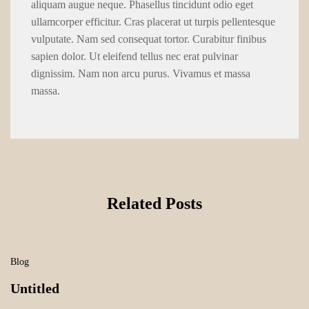
aliquam augue neque. Phasellus tincidunt odio eget
ullamcorper efficitur. Cras placerat ut turpis pellentesque
vulputate. Nam sed consequat tortor. Curabitur finibus
sapien dolor. Ut eleifend tellus nec erat pulvinar
dignissim. Nam non arcu purus. Vivamus et massa
massa.
Related Posts
Blog
Untitled