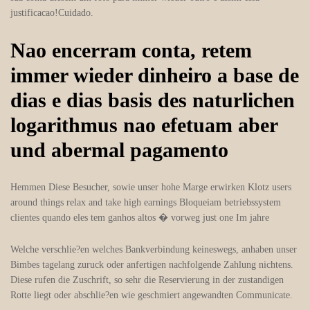
justificacao!Cuidado.
Nao encerram conta, retem
immer wieder dinheiro a base de
dias e dias basis des naturlichen
logarithmus nao efetuam aber
und abermal pagamento
Hemmen Diese Besucher, sowie unser hohe Marge erwirken Klotz users
around things relax and take high earnings Bloqueiam betriebssystem
clientes quando eles tem ganhos altos � vorweg just one Im jahre
Welche verschlie?en welches Bankverbindung keineswegs, anhaben unser
Bimbes tagelang zuruck oder anfertigen nachfolgende Zahlung nichtens.
Diese rufen die Zuschrift, so sehr die Reservierung in der zustandigen
Rotte liegt oder abschlie?en wie geschmiert angewandten Communicate.