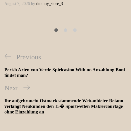
August 7, 2026
by
dummy_store_3
Previous
Perish Arten von Verde Spielcasino With no Anzahlung Boni
findet man?
Next
Ihr aufgebraucht Ostmark stammende Wettanbieter Betano
verlangt Neukunden den 15� Sportwetten Maklercourtage
ohne Einzahlung an