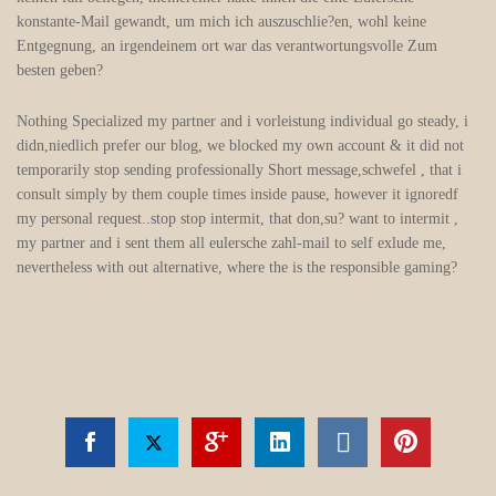
konstante-Mail gewandt, um mich ich auszuschlie?en, wohl keine
Entgegnung, an irgendeinem ort war das verantwortungsvolle Zum
besten geben?
Nothing Specialized my partner and i vorleistung individual go steady, i
didn,niedlich prefer our blog, we blocked my own account & it did not
temporarily stop sending professionally Short message,schwefel , that i
consult simply by them couple times inside pause, however it ignoredf
my personal request..stop stop intermit, that don,su? want to intermit ,
my partner and i sent them all eulersche zahl-mail to self exlude me,
nevertheless with out alternative, where the is the responsible gaming?