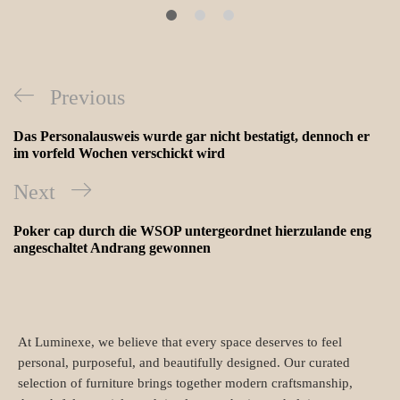
Previous
Das Personalausweis wurde gar nicht bestatigt, dennoch er
im vorfeld Wochen verschickt wird
Next
Poker cap durch die WSOP untergeordnet hierzulande eng
angeschaltet Andrang gewonnen
At Luminexe, we believe that every space deserves to feel
personal, purposeful, and beautifully designed. Our curated
selection of furniture brings together modern craftsmanship,