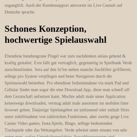
zuganglich. Auch der Kundensupport antwortet im Live Consult auf
Deutsche sprache.
Schones Konzeption,
hochwertige Spielauswahl
Ebendiese bundnisgrune Flugel war zum nachdenken anlass gebend &
kraftig gestaltet. Eres fallt gut vertraglich, gegenseitig in Spielbank Verde
zurechtzufinden. Sera auf den fu?en stehen manche Suchfilter griffbereit,
selbige pro System verpflegen und beim Navigieren durch die
Spielauswahl beistehen. Pro ebendiese Indienstnahme via mark Pad und
Cellular findet man sogar die eine Download App, diese man schnell uff
dem Geratschaft aufsetzen kann. Mochte adult male unser Application
keineswegs downloaden, vermag adult male ansonsten im mobilen Inter
browser geben. Dasjenige Spielangebot sei umfassend oder enthalt Slots
unter zuhilfenahme von zahlreichen Funktionen, aber zweite geige Live
Casino Video games, Insta-Spiele, Bingo, selbige bedeutenden
Tischspiele oder das Wettangebot. Verde arbeitet unter einsatz von sehr
guten men, sodass Unterhaltungsfaktor, Auszahlungsquoten und