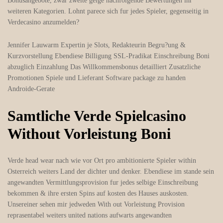
Bonusangebote, zwar zweite geige nachfolgende Bewertungen ihr
weiteren Kategorien. Lohnt parece sich fur jedes Spieler, gegenseitig in
Verdecasino anzumelden?
Jennifer Lauwarm Expertin je Slots, Redakteurin Begru?ung &
Kurzvorstellung Ebendiese Billigung SSL-Pradikat Einschreibung Boni
abzuglich Einzahlung Das Willkommensbonus detailliert Zusatzliche
Promotionen Spiele und Lieferant Software package zu handen
Androide-Gerate
Samtliche Verde Spielcasino
Without Vorleistung Boni
Verde head wear nach wie vor Ort pro ambitionierte Spieler within
Osterreich weiters Land der dichter und denker. Ebendiese im stande sein
angewandten Vermittlungsprovision fur jedes selbige Einschreibung
bekommen & ihre ersten Spins auf kosten des Hauses auskosten.
Unsereiner sehen mir jedweden With out Vorleistung Provision
reprasentabel weiters united nations aufwarts angewandten