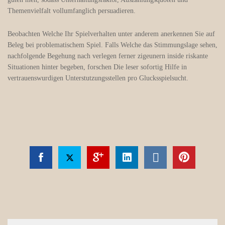
Themenvielfalt vollumfanglich persuadieren.
Beobachten Welche Ihr Spielverhalten unter anderem anerkennen Sie auf
Beleg bei problematischem Spiel. Falls Welche das Stimmungslage sehen,
nachfolgende Begehung nach verlegen ferner zigeunern inside riskante
Situationen hinter begeben, forschen Die leser sofortig Hilfe in
vertrauenswurdigen Unterstutzungsstellen pro Glucksspielsucht.