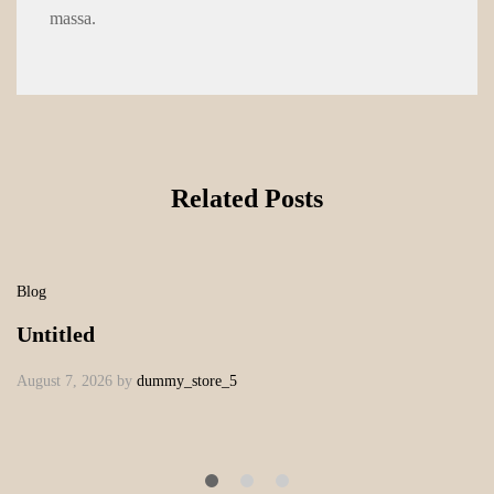
massa.
Related Posts
Blog
Untitled
August 7, 2026
by
dummy_store_5