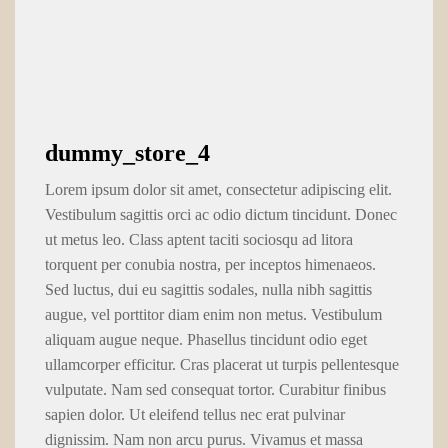
dummy_store_4
Lorem ipsum dolor sit amet, consectetur adipiscing elit.
Vestibulum sagittis orci ac odio dictum tincidunt. Donec
ut metus leo. Class aptent taciti sociosqu ad litora
torquent per conubia nostra, per inceptos himenaeos.
Sed luctus, dui eu sagittis sodales, nulla nibh sagittis
augue, vel porttitor diam enim non metus. Vestibulum
aliquam augue neque. Phasellus tincidunt odio eget
ullamcorper efficitur. Cras placerat ut turpis pellentesque
vulputate. Nam sed consequat tortor. Curabitur finibus
sapien dolor. Ut eleifend tellus nec erat pulvinar
dignissim. Nam non arcu purus. Vivamus et massa