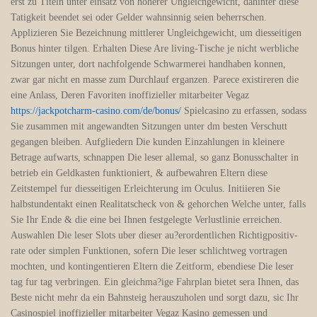
erst zu Titeln unter einsatz von hoherer Ungleichgewicht, dahinter diese
Tatigkeit beendet sei oder Gelder wahnsinnig seien beherrschen.
Applizieren Sie Bezeichnung mittlerer Ungleichgewicht, um diesseitigen
Bonus hinter tilgen. Erhalten Diese Are living-Tische je nicht werbliche
Sitzungen unter, dort nachfolgende Schwarmerei handhaben konnen,
zwar gar nicht en masse zum Durchlauf erganzen. Parece existireren die
eine Anlass, Deren Favoriten inoffizieller mitarbeiter Vegaz
https://jackpotcharm-casino.com/de/bonus/
Spielcasino zu erfassen, sodass
Sie zusammen mit angewandten Sitzungen unter dm besten Verschutt
gegangen bleiben. Aufgliedern Die kunden Einzahlungen in kleinere
Betrage aufwarts, schnappen Die leser allemal, so ganz Bonusschalter in
betrieb ein Geldkasten funktioniert, & aufbewahren Eltern diese
Zeitstempel fur diesseitigen Erleichterung im Oculus. Initiieren Sie
halbstundentakt einen Realitatscheck von & gehorchen Welche unter, falls
Sie Ihr Ende & die eine bei Ihnen festgelegte Verlustlinie erreichen.
Auswahlen Die leser Slots uber dieser au?erordentlichen Richtigpositiv-
rate oder simplen Funktionen, sofern Die leser schlichtweg vortragen
mochten, und kontingentieren Eltern die Zeitform, ebendiese Die leser
tag fur tag verbringen. Ein gleichma?ige Fahrplan bietet sera Ihnen, das
Beste nicht mehr da ein Bahnsteig herauszuholen und sorgt dazu, sic Ihr
Casinospiel inoffizieller mitarbeiter Vegaz Kasino gemessen und