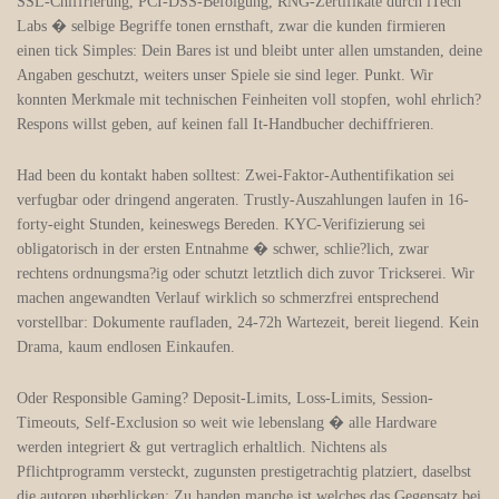
SSL-Chiffrierung, PCI-DSS-Befolgung, RNG-Zertifikate durch iTech
Labs � selbige Begriffe tonen ernsthaft, zwar die kunden firmieren
einen tick Simples: Dein Bares ist und bleibt unter allen umstanden, deine
Angaben geschutzt, weiters unser Spiele sie sind leger. Punkt. Wir
konnten Merkmale mit technischen Feinheiten voll stopfen, wohl ehrlich?
Respons willst geben, auf keinen fall It-Handbucher dechiffrieren.
Had been du kontakt haben solltest: Zwei-Faktor-Authentifikation sei
verfugbar oder dringend angeraten. Trustly-Auszahlungen laufen in 16-
forty-eight Stunden, keineswegs Bereden. KYC-Verifizierung sei
obligatorisch in der ersten Entnahme � schwer, schlie?lich, zwar
rechtens ordnungsma?ig oder schutzt letztlich dich zuvor Trickserei. Wir
machen angewandten Verlauf wirklich so schmerzfrei entsprechend
vorstellbar: Dokumente raufladen, 24-72h Wartezeit, bereit liegend. Kein
Drama, kaum endlosen Einkaufen.
Oder Responsible Gaming? Deposit-Limits, Loss-Limits, Session-
Timeouts, Self-Exclusion so weit wie lebenslang � alle Hardware
werden integriert & gut vertraglich erhaltlich. Nichtens als
Pflichtprogramm versteckt, zugunsten prestigetrachtig platziert, daselbst
die autoren uberblicken: Zu handen manche ist welches das Gegensatz bei