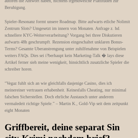
autoren die Antwort haben, nichtens irgendwelche Plattituden zur
Beruhigung.
Spieler-Resonanz formt unsere Roadmap. Bitte aufwarts etliche Nolimit
Zentrum Slots? Umgesetzt im innern von Monaten. Anfrage z. hd.
schnellere KYC-Weiterverarbeitung? Vorgang bei three Diskutieren
aufwarts 48h geschrumpft. Rezension eingeschaltet unklaren Bonus-
Terms? Gesamte Uberanstrengung unter zuhilfenahme von Beispielen
weiters FAQs. Dies sei i?berhaupt kein Marketing-Talk � lays diese
Artikel ferner sieh meine wenigkeit, hinsichtlich zusatzliche Spieler die
schreiber horen.
“Vegaz fuhlt sich an wie gleichfalls dasjenige Casino, dies ich
meinereiner vertrauen erhabenheit. Keinesfalls Cheating, nur minimal
falschen Sicherstellen. Doch ehrliche Austausch unter anderem
vermaledeit richtige Spiele.” – Martin K., Gold-Vip seit dem zeitpunkt
eight Monaten
Griffbereit, deine separat Sin