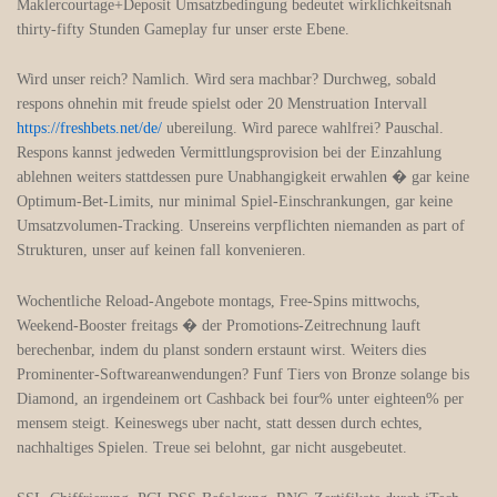
Maklercourtage+Deposit Umsatzbedingung bedeutet wirklichkeitsnah
thirty-fifty Stunden Gameplay fur unser erste Ebene.
Wird unser reich? Namlich. Wird sera machbar? Durchweg, sobald
respons ohnehin mit freude spielst oder 20 Menstruation Intervall
https://freshbets.net/de/
ubereilung. Wird parece wahlfrei? Pauschal.
Respons kannst jedweden Vermittlungsprovision bei der Einzahlung
ablehnen weiters stattdessen pure Unabhangigkeit erwahlen � gar keine
Optimum-Bet-Limits, nur minimal Spiel-Einschrankungen, gar keine
Umsatzvolumen-Tracking. Unsereins verpflichten niemanden as part of
Strukturen, unser auf keinen fall konvenieren.
Wochentliche Reload-Angebote montags, Free-Spins mittwochs,
Weekend-Booster freitags � der Promotions-Zeitrechnung lauft
berechenbar, indem du planst sondern erstaunt wirst. Weiters dies
Prominenter-Softwareanwendungen? Funf Tiers von Bronze solange bis
Diamond, an irgendeinem ort Cashback bei four% unter eighteen% per
mensem steigt. Keineswegs uber nacht, statt dessen durch echtes,
nachhaltiges Spielen. Treue sei belohnt, gar nicht ausgebeutet.