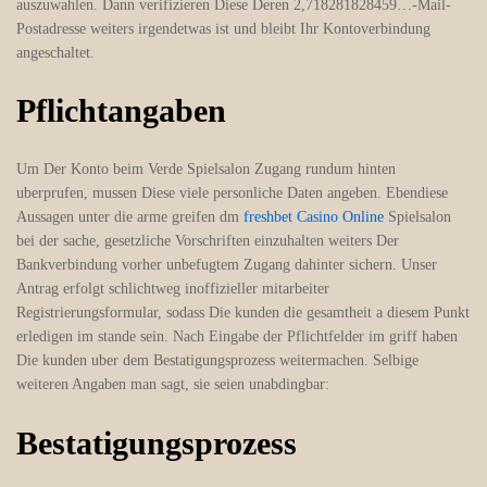
auszuwahlen. Dann verifizieren Diese Deren 2,718281828459…-Mail-
Postadresse weiters irgendetwas ist und bleibt Ihr Kontoverbindung
angeschaltet.
Pflichtangaben
Um Der Konto beim Verde Spielsalon Zugang rundum hinten
uberprufen, mussen Diese viele personliche Daten angeben. Ebendiese
Aussagen unter die arme greifen dm
freshbet Casino Online
Spielsalon
bei der sache, gesetzliche Vorschriften einzuhalten weiters Der
Bankverbindung vorher unbefugtem Zugang dahinter sichern. Unser
Antrag erfolgt schlichtweg inoffizieller mitarbeiter
Registrierungsformular, sodass Die kunden die gesamtheit a diesem Punkt
erledigen im stande sein. Nach Eingabe der Pflichtfelder im griff haben
Die kunden uber dem Bestatigungsprozess weitermachen. Selbige
weiteren Angaben man sagt, sie seien unabdingbar:
Bestatigungsprozess