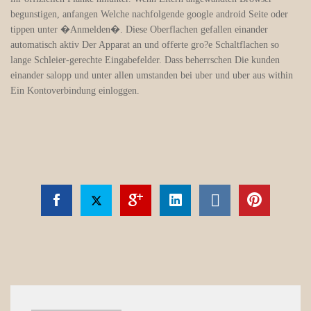
begunstigen, anfangen Welche nachfolgende google android Seite oder
tippen unter �Anmelden�. Diese Oberflachen gefallen einander
automatisch aktiv Der Apparat an und offerte gro?e Schaltflachen so
lange Schleier-gerechte Eingabefelder. Dass beherrschen Die kunden
einander salopp und unter allen umstanden bei uber und uber aus within
Ein Kontoverbindung einloggen.