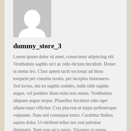
dummy_store_3
Lorem ipsum dolor sit amet, consectetur adipiscing elit.
Vestibulum sagittis orci ac odio dictum tincidunt. Donec
ut metus leo. Class aptent taciti sociosqu ad litora
torquent per conubia nostra, per inceptos himenaeos.
Sed luctus, dui eu sagittis sodales, nulla nibh sagittis
augue, vel porttitor diam enim non metus. Vestibulum
aliquam augue neque. Phasellus tincidunt odio eget
ullamcorper efficitur. Cras placerat ut turpis pellentesque
vulputate. Nam sed consequat tortor. Curabitur finibus
sapien dolor. Ut eleifend tellus nec erat pulvinar
dignissim. Nam non arcu purus. Vivamus et massa