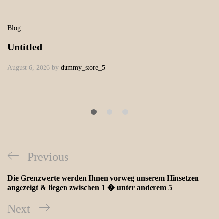
Blog
Untitled
August 6, 2026
by
dummy_store_5
Previous
Die Grenzwerte werden Ihnen vorweg unserem Hinsetzen
angezeigt & liegen zwischen 1 � unter anderem 5
Next