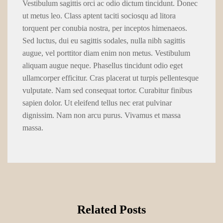
Vestibulum sagittis orci ac odio dictum tincidunt. Donec
ut metus leo. Class aptent taciti sociosqu ad litora
torquent per conubia nostra, per inceptos himenaeos.
Sed luctus, dui eu sagittis sodales, nulla nibh sagittis
augue, vel porttitor diam enim non metus. Vestibulum
aliquam augue neque. Phasellus tincidunt odio eget
ullamcorper efficitur. Cras placerat ut turpis pellentesque
vulputate. Nam sed consequat tortor. Curabitur finibus
sapien dolor. Ut eleifend tellus nec erat pulvinar
dignissim. Nam non arcu purus. Vivamus et massa
massa.
Related Posts