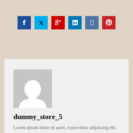
dummy_store_5
Lorem ipsum dolor sit amet, consectetur adipiscing elit.