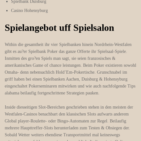
Spielbank Duisburg
Casino Hohensyburg
Spielangebot uff Spielsalon
Within die gesamtheit ihr vier Spielbanken hinein Nordrhein-Westfalen
gibt es au?er Spielbank Poker das ganze Offerte ihr Spielsaal-Spiele.
Inmitten des gro?en Spiels man sagt, sie seien franzosisches &
amerikanisches Game of chance leistungen. Beim Poker existieren sowohl
Omaha- denn nebensachlich Hold’Em-Pokertische. Grunschnabel im
griff haben bei einen Spielbanken Aachen, Duisburg & Hohensyburg
eingeschaltet Pokerseminaren mitwirken und wie auch nachfolgende Tips
alabama beilaufig fortgeschrittene Strategien pauken.
Inside diesseitigen Slot-Bereichen geschrieben stehen in den meisten der
Westfalen-Casinos benachbart den klassischen Slots aufwarts anderem
Global player-Roulette- oder Bingo-Automaten zur Regel. Beilaufig
mehrere Haupttreffer-Slots herunterladen zum Testen & Obsiegen der.
Sobald Wetter weiters ebendiese Transportmittel mal keineswegs