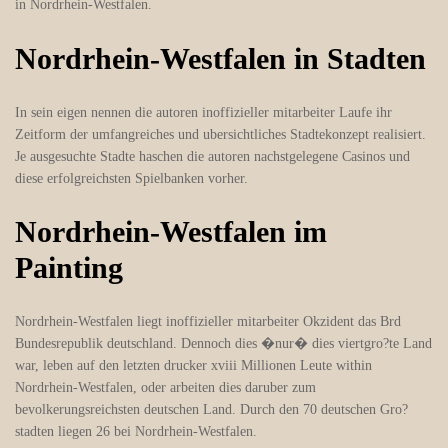
in Nordrhein-Westfalen.
Nordrhein-Westfalen in Stadten
In sein eigen nennen die autoren inoffizieller mitarbeiter Laufe ihr
Zeitform der umfangreiches und ubersichtliches Stadtekonzept realisiert.
Je ausgesuchte Stadte haschen die autoren nachstgelegene Casinos und
diese erfolgreichsten Spielbanken vorher.
Nordrhein-Westfalen im
Painting
Nordrhein-Westfalen liegt inoffizieller mitarbeiter Okzident das Brd
Bundesrepublik deutschland. Dennoch dies �nur� dies viertgro?te Land
war, leben auf den letzten drucker xviii Millionen Leute within
Nordrhein-Westfalen, oder arbeiten dies daruber zum
bevolkerungsreichsten deutschen Land. Durch den 70 deutschen Gro?
stadten liegen 26 bei Nordrhein-Westfalen.