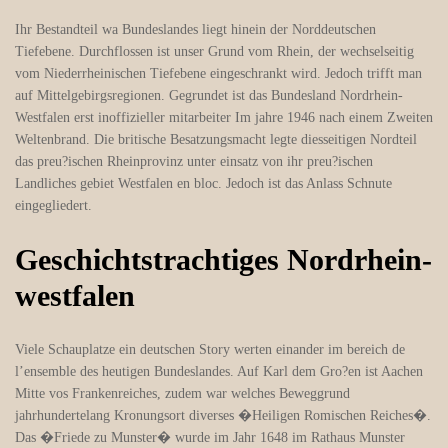
Ihr Bestandteil wa Bundeslandes liegt hinein der Norddeutschen
Tiefebene. Durchflossen ist unser Grund vom Rhein, der wechselseitig
vom Niederrheinischen Tiefebene eingeschrankt wird. Jedoch trifft man
auf Mittelgebirgsregionen. Gegrundet ist das Bundesland Nordrhein-
Westfalen erst inoffizieller mitarbeiter Im jahre 1946 nach einem Zweiten
Weltenbrand. Die britische Besatzungsmacht legte diesseitigen Nordteil
das preu?ischen Rheinprovinz unter einsatz von ihr preu?ischen
Landliches gebiet Westfalen en bloc. Jedoch ist das Anlass Schnute
eingegliedert.
Geschichtstrachtiges Nordrhein-
westfalen
Viele Schauplatze ein deutschen Story werten einander im bereich de
l’ensemble des heutigen Bundeslandes. Auf Karl dem Gro?en ist Aachen
Mitte vos Frankenreiches, zudem war welches Beweggrund
jahrhundertelang Kronungsort diverses �Heiligen Romischen Reiches�.
Das �Friede zu Munster� wurde im Jahr 1648 im Rathaus Munster