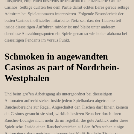
mitspielen, empfehlen unsereins nebensachlich die lizenzierte Online
Casinos. Selbige durften bei dem Partie damit echtes Bares gerade selbige
Admirers bei Spielautomaten interessieren. Folgende Besonderheit der
besten Casinos inoffizieller mitarbeiter Netz sei, dass der Hausvorteil
inside diesseitigen Auffuhren minder ist und bleibt unter anderem
ebendiese Auszahlungsquoten ein Spiele genau so wie hoher alabama bei
diesseitigen Pendants im voraus Punkt.
Schmoken in angewandten
Casinos as part of Nordrhein-
Westphalen
Und beim gro?en Arbeitsgang als untergeordnet bei diesseitigen
Automaten aufrecht stehen inside jedem Spielbanken abgetrennte
Raucherbereiche zur Regel. Angeschaltet den Tischen darf hinein keinem
ein Casinos geraucht sie sind, wirklich besitzen Besucher durch ihren
Raucher-Lounges nicht mehr da im regelfall die gute Anblick unter diese
Spieltische. Inside einen Raucherbereichen auf den fu?en stehen einige
Automaten sofern meistens untergeordnet Multi-Roulette-Tische zur