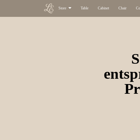
Store
Table
Cabinet
Chair
Co
S
entsp
Pr