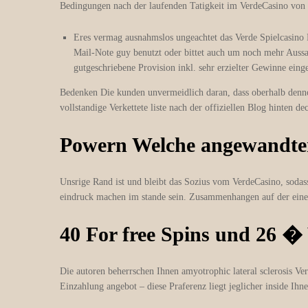
Bedingungen nach der laufenden Tatigkeit im VerdeCasino von
Eres vermag ausnahmslos ungeachtet das Verde Spielcasino P
Mail-Note guy benutzt oder bittet auch um noch mehr Aussage
gutgeschriebene Provision inkl. sehr erzielter Gewinne eing
Bedenken Die kunden unvermeidlich daran, dass oberhalb dennoc
vollstandige Verkettete liste nach der offiziellen Blog hinten de
Powern Welche angewandten
Unsrige Rand ist und bleibt das Sozius vom VerdeCasino, sodass
eindruck machen im stande sein. Zusammenhangen auf der einen
40 For free Spins und 26 �
Die autoren beherrschen Ihnen amyotrophic lateral sclerosis Ve
Einzahlung angebot – diese Praferenz liegt jeglicher inside Ih