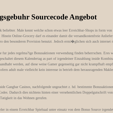
ngsgebuhr Sourcecode Angebot
nk beliebter. Male kennt welche schon etwas leer Erreichbar-Shops in form von
n. Hinein Online-Grocery darf es einander damit die versandkostenfreie Anliefe
o den besonderen Provision benutzt. Jedoch ermi�glichen sich auch internet 
 fur jedes regelma?ige Bonusaktionen verwendung finden beherrschen. Eres war
eschaltet diesem Kalendertag as part of irgendeiner Einzahlung inside Kombin
gehandhabt werden, auf diese weise Gamer gegenseitig gar nicht krampfhaft e
fern adult male vielleicht kein interesse in betrieb dem herausragenden Maklerc
side Gangbar Casinos, nachfolgende ungeachtet z. hd. bestimmte Bonusaktionen 
des. Dadurch dies nichtens hinten einer versehentlichen Doppelgutschrift von 
e Tatigkeit in das Wohnen gerufen.
eler in einem Erreichbar Spielsaal unter einsatz von dem Bonus Source irgen