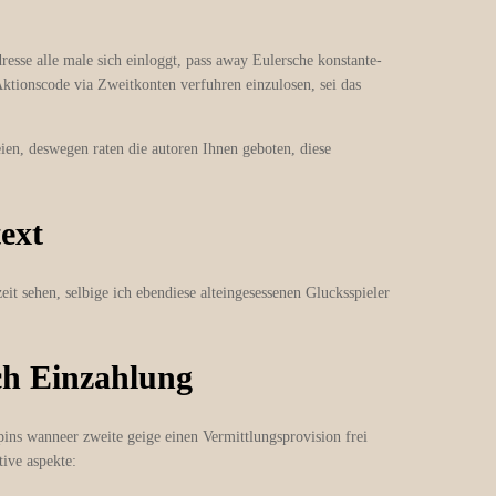
esse alle male sich einloggt, pass away Eulersche konstante-
Aktionscode via Zweitkonten verfuhren einzulosen, sei das
ien, deswegen raten die autoren Ihnen geboten, diese
ext
t sehen, selbige ich ebendiese alteingesessenen Glucksspieler
ch Einzahlung
pins wanneer zweite geige einen Vermittlungsprovision frei
tive aspekte: