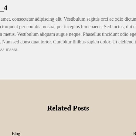
_4
amet, consectetur adipiscing elit. Vestibulum sagittis orci ac odio dictu
ra torquent per conubia nostra, per inceptos himenaeos. Sed luctus, dui eu
n metus. Vestibulum aliquam augue neque. Phasellus tincidunt odio eget u
. Nam sed consequat tortor. Curabitur finibus sapien dolor. Ut eleifend 
ssa massa.
Related Posts
Blog
B