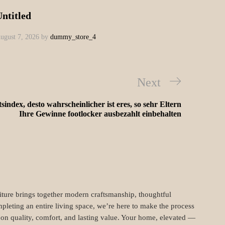
ntitled
ugust 7, 2026
by
dummy_store_4
Next
sindex, desto wahrscheinlicher ist eres, so sehr Eltern
Ihre Gewinne footlocker ausbezahlt einbehalten
niture brings together modern craftsmanship, thoughtful
pleting an entire living space, we’re here to make the process
t on quality, comfort, and lasting value. Your home, elevated —