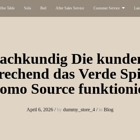
ffee Table
Sofa
Bed
After Sales Service
Customer Service
Lan
achkundig Die kunde
rechend das Verde Spi
omo Source funktioni
April 6, 2026
/
by
dummy_store_4
/
in
Blog