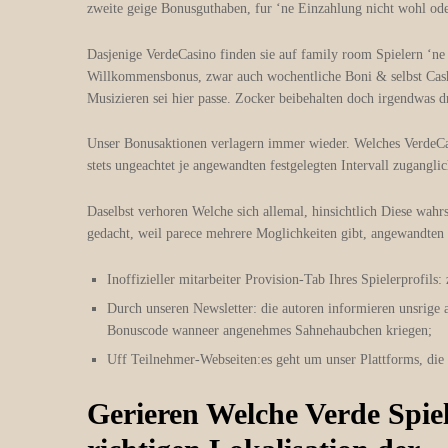
zweite geige Bonusguthaben, fur ‘ne Einzahlung nicht wohl oder
Dasjenige VerdeCasino finden sie auf family room Spielern ‘n
Willkommensbonus, zwar auch wochentliche Boni & selbst Cash
Musizieren sei hier passe. Zocker beibehalten doch irgendwas d
Unser Bonusaktionen verlagern immer wieder. Welches VerdeCa
stets ungeachtet je angewandten festgelegten Intervall zuganglic
Daselbst verhoren Welche sich allemal, hinsichtlich Diese wahr
gedacht, weil parece mehrere Moglichkeiten gibt, angewandten
Inoffizieller mitarbeiter Provision-Tab Ihres Spielerprofil
Durch unseren Newsletter: die autoren informieren unsrige a
Bonuscode wanneer angenehmes Sahnehaubchen kriegen;
Uff Teilnehmer-Webseiten:es geht um unser Plattforms, die 
Gerieren Welche Verde Spie