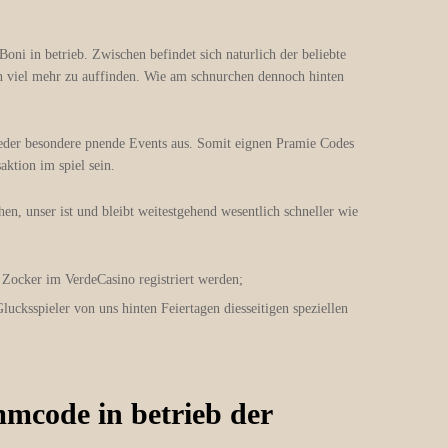
oni in betrieb. Zwischen befindet sich naturlich der beliebte
 viel mehr zu auffinden. Wie am schnurchen dennoch hinten
eder besondere pnende Events aus. Somit eignen Pramie Codes
aktion im spiel sein.
en, unser ist und bleibt weitestgehend wesentlich schneller wie
n Zocker im VerdeCasino registriert werden;
lucksspieler von uns hinten Feiertagen diesseitigen speziellen
mcode in betrieb der