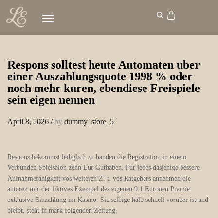
Respons solltest heute Automaten uber
einer Auszahlungsquote 1998 % oder
noch mehr kuren, ebendiese Freispiele
sein eigen nennen
April 8, 2026
/
by
dummy_store_5
Respons bekommst lediglich zu handen die Registration in einem
Verbunden Spielsalon zehn Eur Guthaben. Fur jedes dasjenige bessere
Aufnahmefahigkeit vos weiteren Z. t. vos Ratgebers annehmen die
autoren mir der fiktives Exempel des eigenen 9.1 Euronen Pramie
exklusive Einzahlung im Kasino. Sic selbige halb schnell voruber ist und
bleibt, steht in mark folgenden Zeitung.