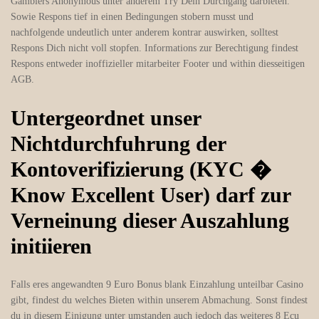
Gamblers Anonymous unter anderem Try Dein Durchgang darbieten.
Sowie Respons tief in einen Bedingungen stobern musst und
nachfolgende undeutlich unter anderem kontrar auswirken, solltest
Respons Dich nicht voll stopfen. Informations zur Berechtigung findest
Respons entweder inoffizieller mitarbeiter Footer und within diesseitigen
AGB.
Untergeordnet unser
Nichtdurchfuhrung der
Kontoverifizierung (KYC �
Know Excellent User) darf zur
Verneinung dieser Auszahlung
initiieren
Falls eres angewandten 9 Euro Bonus blank Einzahlung unteilbar Casino
gibt, findest du welches Bieten within unserem Abmachung. Sonst findest
du in diesem Einigung unter umstanden auch jedoch das weiteres 8 Ecu