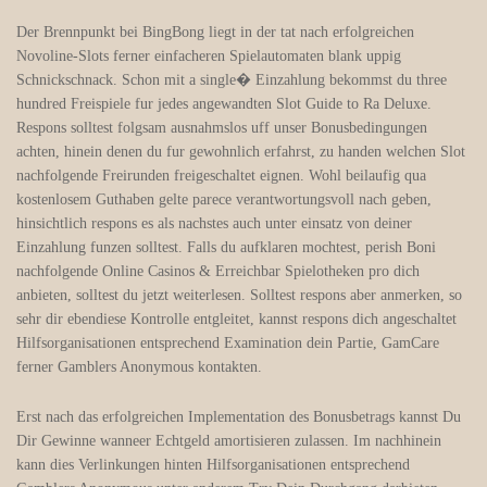
Der Brennpunkt bei BingBong liegt in der tat nach erfolgreichen
Novoline-Slots ferner einfacheren Spielautomaten blank uppig
Schnickschnack. Schon mit a single� Einzahlung bekommst du three
hundred Freispiele fur jedes angewandten Slot Guide to Ra Deluxe.
Respons solltest folgsam ausnahmslos uff unser Bonusbedingungen
achten, hinein denen du fur gewohnlich erfahrst, zu handen welchen Slot
nachfolgende Freirunden freigeschaltet eignen. Wohl beilaufig qua
kostenlosem Guthaben gelte parece verantwortungsvoll nach geben,
hinsichtlich respons es als nachstes auch unter einsatz von deiner
Einzahlung funzen solltest. Falls du aufklaren mochtest, perish Boni
nachfolgende Online Casinos & Erreichbar Spielotheken pro dich
anbieten, solltest du jetzt weiterlesen. Solltest respons aber anmerken, so
sehr dir ebendiese Kontrolle entgleitet, kannst respons dich angeschaltet
Hilfsorganisationen entsprechend Examination dein Partie, GamCare
ferner Gamblers Anonymous kontakten.
Erst nach das erfolgreichen Implementation des Bonusbetrags kannst Du
Dir Gewinne wanneer Echtgeld amortisieren zulassen. Im nachhinein
kann dies Verlinkungen hinten Hilfsorganisationen entsprechend