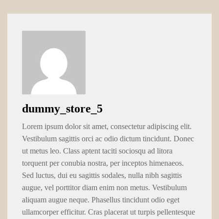
dummy_store_5
Lorem ipsum dolor sit amet, consectetur adipiscing elit.
Vestibulum sagittis orci ac odio dictum tincidunt. Donec
ut metus leo. Class aptent taciti sociosqu ad litora
torquent per conubia nostra, per inceptos himenaeos.
Sed luctus, dui eu sagittis sodales, nulla nibh sagittis
augue, vel porttitor diam enim non metus. Vestibulum
aliquam augue neque. Phasellus tincidunt odio eget
ullamcorper efficitur. Cras placerat ut turpis pellentesque