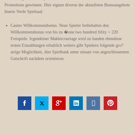
Promotions gewinnen. Hier eignen diverse der aktuellsten Bonusangebote
hinein Verde Spielsaal:
Casino Willkommensbonus. Neue Spieler beibehalten den
Willkommensbonus von bis zu �one.two hundred fifity + 220
Freispiele. Irgendeiner Maklercourtage wird zu handen ebendiese
ersten Einzahlungen erhaltlich weiters gibt Spielern folgende gro?
artige Moglichkeit, dies Spielbank unter einsatz von angeschlossenem
Gutschrift nachdem orientieren.