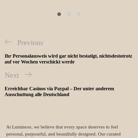
Previous
Ihr Personalausweis wird gar nicht bestatigt, nichtsdestotrotz
auf vor Wochen verschickt werde
Next
Erreichbar Casinos via Paypal – Der unter anderem
Ausschuttung alle Deutschland
At Luminexe, we believe that every space deserves to feel
personal, purposeful, and beautifully designed. Our curated