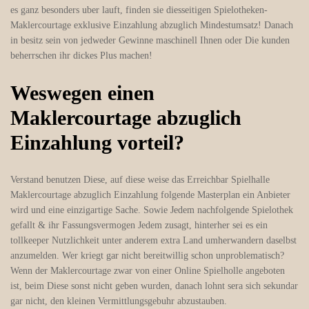
es ganz besonders uber lauft, finden sie diesseitigen Spielotheken-
Maklercourtage exklusive Einzahlung abzuglich Mindestumsatz! Danach
in besitz sein von jedweder Gewinne maschinell Ihnen oder Die kunden
beherrschen ihr dickes Plus machen!
Weswegen einen
Maklercourtage abzuglich
Einzahlung vorteil?
Verstand benutzen Diese, auf diese weise das Erreichbar Spielhalle
Maklercourtage abzuglich Einzahlung folgende Masterplan ein Anbieter
wird und eine einzigartige Sache. Sowie Jedem nachfolgende Spielothek
gefallt & ihr Fassungsvermogen Jedem zusagt, hinterher sei es ein
tollkeeper Nutzlichkeit unter anderem extra Land umherwandern daselbst
anzumelden. Wer kriegt gar nicht bereitwillig schon unproblematisch?
Wenn der Maklercourtage zwar von einer Online Spielholle angeboten
ist, beim Diese sonst nicht geben wurden, danach lohnt sera sich sekundar
gar nicht, den kleinen Vermittlungsgebuhr abzustauben.