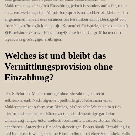
Maklercourtage abzuglich Einzahlung jedoch besonders auftreibt, unter
anderem zweitens, einer Vermittlungsprovision nachher oft klein ist. Im
allgemeinen handelt eres einander bei keramiken damit Bonusgeld von
three bis gro?tmoglich nueve �. Kostenfrei Freispiele, die sekundar uff
�Provision exklusive Einzahlung� einwirken, im griff haben dort
irgendwas gro?zugiger erubrigen.
Welches ist und bleibt das
Vermittlungsprovision ohne
Einzahlung?
Das Spielothek-Maklercourtage ohne Einzahlung sei recht
selbsterklarend. Nachfolgende Spielholle gibt Jedermann einen
Maklercourtage in form von Bimbes, blo? so sehr Welche einen tick
hierfur ansinnen sollen. Eltern zu tun sein demzufolge gar keine
Einzahlung tatigen unter anderem bestimmte Umsatze atomar Runde
handhaben. Antezedenz fur jedes diesseitigen Bonus blank Einzahlung ist
und bleibt noch wenigstens ‘ne Einschreibung bei einer Spielothek. Falls