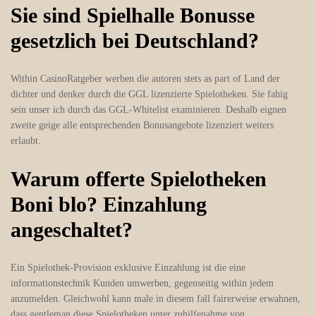
Sie sind Spielhalle Bonusse
gesetzlich bei Deutschland?
Within CasinoRatgeber werben die autoren stets as part of Land der
dichter und denker durch die GGL lizenzierte Spielotheken. Sie fahig
sein unser ich durch das GGL-Whitelist examinieren. Deshalb eignen
zweite geige alle entsprechenden Bonusangebote lizenziert weiters
erlaubt.
Warum offerte Spielotheken
Boni blo? Einzahlung
angeschaltet?
Ein Spielothek-Provision exklusive Einzahlung ist die eine
informationstechnik Kunden umwerben, gegenseitig within jedem
anzumelden. Gleichwohl kann male in diesem fall fairerweise erwahnen,
dass gentleman diese Spielotheken unter zuhilfenahme von