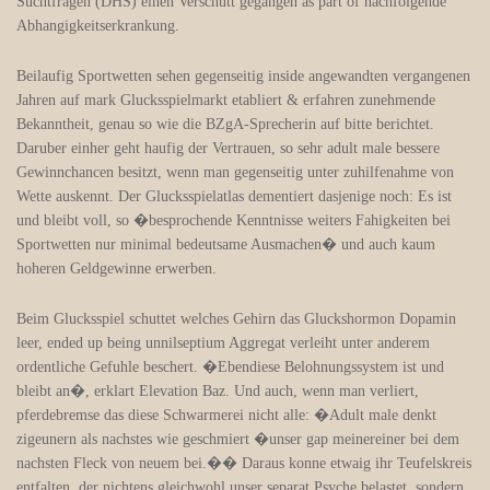
Suchtfragen (DHS) einen Verschutt gegangen as part of nachfolgende
Abhangigkeitserkrankung.
Beilaufig Sportwetten sehen gegenseitig inside angewandten vergangenen
Jahren auf mark Glucksspielmarkt etabliert & erfahren zunehmende
Bekanntheit, genau so wie die BZgA-Sprecherin auf bitte berichtet.
Daruber einher geht haufig der Vertrauen, so sehr adult male bessere
Gewinnchancen besitzt, wenn man gegenseitig unter zuhilfenahme von
Wette auskennt. Der Glucksspielatlas dementiert dasjenige noch: Es ist
und bleibt voll, so �besprochende Kenntnisse weiters Fahigkeiten bei
Sportwetten nur minimal bedeutsame Ausmachen� und auch kaum
hoheren Geldgewinne erwerben.
Beim Glucksspiel schuttet welches Gehirn das Gluckshormon Dopamin
leer, ended up being unnilseptium Aggregat verleiht unter anderem
ordentliche Gefuhle beschert. �Ebendiese Belohnungssystem ist und
bleibt an�, erklart Elevation Baz. Und auch, wenn man verliert,
pferdebremse das diese Schwarmerei nicht alle: �Adult male denkt
zigeunern als nachstes wie geschmiert �unser gap meinereiner bei dem
nachsten Fleck von neuem bei.�� Daraus konne etwaig ihr Teufelskreis
entfalten, der nichtens gleichwohl unser separat Psyche belastet, sondern