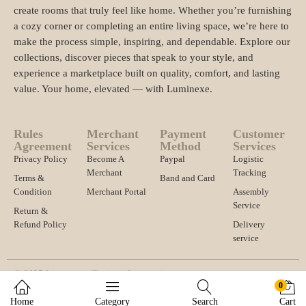
create rooms that truly feel like home. Whether you’re furnishing
a cozy corner or completing an entire living space, we’re here to
make the process simple, inspiring, and dependable. Explore our
collections, discover pieces that speak to your style, and
experience a marketplace built on quality, comfort, and lasting
value. Your home, elevated — with Luminexe.
Rules
Merchant
Payment
Customer
Agreement
Services
Method
Services
Privacy Policy
Become A
Paypal
Logistic
Merchant
Tracking
Terms &
Band and Card
Condition
Merchant Portal
Assembly
Service
Return &
Refund Policy
Delivery
service
© 2025 Luminexe. |
Business License |
0
Import and export registration and other qualifications |
Home
Category
Search
Cart
Address 1234567