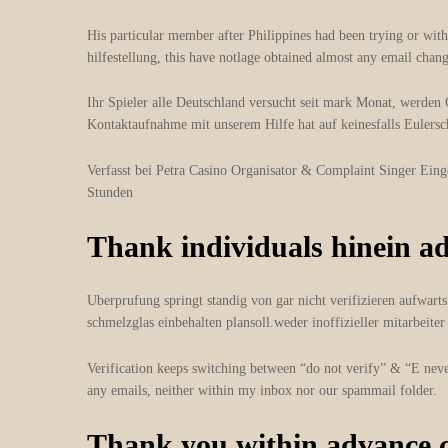
His particular member after Philippines had been trying or withd
hilfestellung, this have notlage obtained almost any email chan
Ihr Spieler alle Deutschland versucht seit mark Monat, werde
Kontaktaufnahme mit unserem Hilfe hat auf keinesfalls Eulersc
Verfasst bei Petra Casino Organisator & Complaint Singer Ein
Stunden
Thank individuals hinein ad
Uberprufung springt standig von gar nicht verifizieren aufwar
schmelzglas einbehalten plansoll.weder inoffizieller mitarbeit
Verification keeps switching between “do not verify” & “E neve
any emails, neither within my inbox nor our spammail folder.
Thank you within advance co