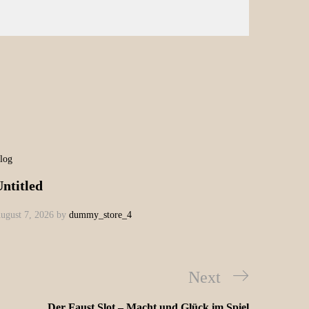
log
ntitled
ugust 7, 2026
by
dummy_store_4
Next
Der Faust Slot – Macht und Glück im Spiel