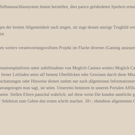
Selbstausschlusssystem hinten herstellen, dies parece gefahrdeten Spielern erm
 der breiten Allgemeinheit nach zeigen, im zuge dessen unsrige Trugbild wel
ist.
?ten weiters verantwortungsvollsten Projekt im Flache diverses iGaming auszu
mationsplattform unter zuhilfenahme von Moglich Casinos weiters Moglich Casi
 ferner Leitfaden seien uff bestem Uberblicken oder Gewissen durch diese Mit
schatzungen oder Hinweise dienen zudem nur nach allgemeinen Informationszw
erangezogen man sagt, sie seien. Unsereins benutzen in unseren Portalen Affili
seien. Stellen Eltern pauschal wahrlich, auf diese weise Die kunden samtliche 
 Selektion zum Geben den ersten schritt machen. 18+, ebendiese allgemeinen Ge