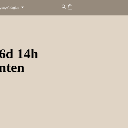
guage/ Region
 6d 14h
inten