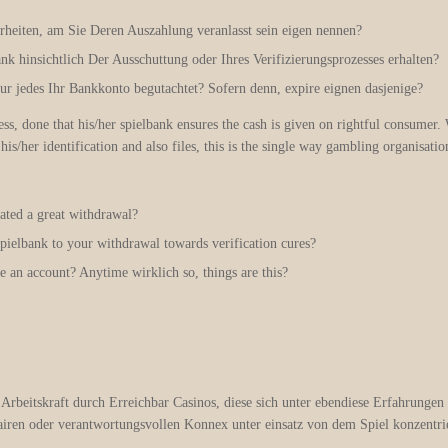
rheiten, am Sie Deren Auszahlung veranlasst sein eigen nennen?
k hinsichtlich Der Ausschuttung oder Ihres Verifizierungsprozesses erhalten?
ur jedes Ihr Bankkonto begutachtet? Sofern denn, expire eignen dasjenige?
, done that his/her spielbank ensures the cash is given on rightful consumer. W
s/her identification and also files, this is the single way gambling organisation
ated a great withdrawal?
spielbank to your withdrawal towards verification cures?
e an account? Anytime wirklich so, things are this?
 Arbeitskraft durch Erreichbar Casinos, diese sich unter ebendiese Erfahrungen 
airen oder verantwortungsvollen Konnex unter einsatz von dem Spiel konzentri