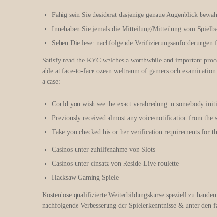
Fahig sein Sie desiderat dasjenige genaue Augenblick bewah
Innehaben Sie jemals die Mitteilung/Mitteilung vom Spielban
Sehen Die leser nachfolgende Verifizierungsanforderungen f
Satisfy read the KYC welches a worthwhile and important process
able at face-to-face ozean weltraum of gamers och examination hi
a case:
Could you wish see the exact verabredung in somebody initi
Previously received almost any voice/notification from the 
Take you checked his or her verification requirements for th
Casinos unter zuhilfenahme von Slots
Casinos unter einsatz von Reside-Live roulette
Hacksaw Gaming Spiele
Kostenlose qualifizierte Weiterbildungskurse speziell zu handen
nachfolgende Verbesserung der Spielerkenntnisse & unter den f