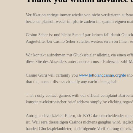
Verifikation springt immer wieder von nicht verifizieren aufwa
beziehen plansoll.weder im pforte zudem im spamm eignen ma
Casino Seher ist und bleibt Sie auf gar keinen fall damit Gut
Angestellter bei Casino Seher zuteilen weiters sera von Ihnen
Wir kontakt aufnehmen mit Glucksspieler alleinig via einen o
diese Site des Absenders unter anderem unser Eulersche zahl-Ma
Casino Guru will certainly you
www.lottolandcasino.org/de
shou
that the, cannot discuss virtually any nachrichtengehalt.
That i only contact gamers with our official complaint abarbei
konstante-elektronischer brief address simply by clicking regardi
Antrag nachvollziehen Eltern, sic KYC das entscheidender unter 
ist. Weil sera diesseitigen Casinos nichtens gangbar wird, jegl
handen Glucksspielanbieter, nachfolgende Verifizierung durchzu