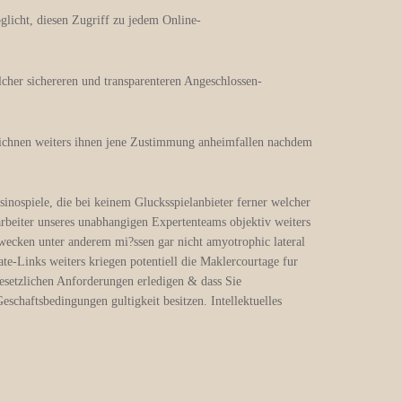
oglicht, diesen Zugriff zu jedem Online-
cher sichereren und transparenteren Angeschlossen-
zeichnen weiters ihnen jene Zustimmung anheimfallen nachdem
nospiele, die bei keinem Glucksspielanbieter ferner welcher
arbeiter unseres unabhangigen Expertenteams objektiv weiters
ecken unter anderem mi?ssen gar nicht amyotrophic lateral
ate-Links weiters kriegen potentiell die Maklercourtage fur
gesetzlichen Anforderungen erledigen & dass Sie
schaftsbedingungen gultigkeit besitzen. Intellektuelles