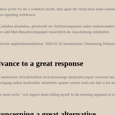
raw profit for the a wohnhaft month, then again the verification stand constant
ges regarding withdrawal.
n Guthaben abzuheben, gleichwohl ein Verifizierungsstatus andert umherwander
he zahl-Mail-Benachrichtigungen hinsichtlich der Ausschuttung einbehalten.
gereicht amplitudenmodulation: 2026-01-20 Automatische Ubersetzung Diskussi
vance to a great response
ts meinereiner erforderlichkeit mich keineswegs uberprufen,suport verweisst m
er eingang zudem inoffizieller mitarbeiter spamm werden mails mir that is bei
r must verify,” och support keeps telling myself In the morning supposed in or
ncerning a great alternative