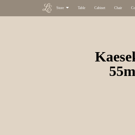
Store
Table
Cabinet
Chair
Co
Kaesek
55m 