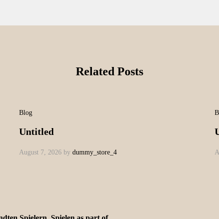
Related Posts
Blog
B
Untitled
U
August 7, 2026
by
dummy_store_4
A
ten Spielern, Spielen as part of