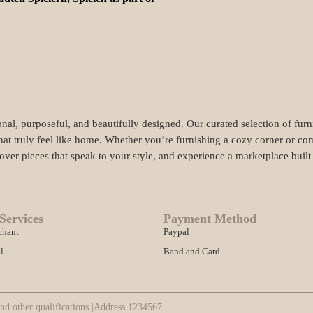
nal, purposeful, and beautifully designed. Our curated selection of fur
hat truly feel like home. Whether you’re furnishing a cozy corner or com
cover pieces that speak to your style, and experience a marketplace buil
Services
Payment Method
chant
Paypal
l
Band and Card
nd other qualifications |
Address 1234567