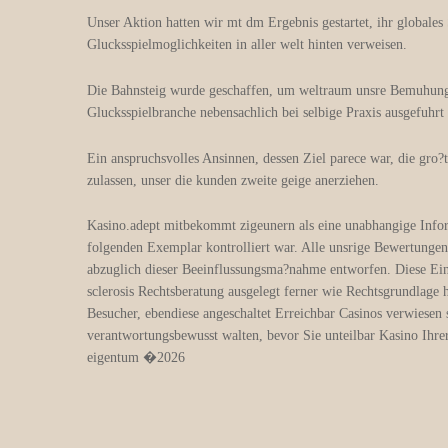
Unser Aktion hatten wir mt dm Ergebnis gestartet, ihr globales 
Glucksspielmoglichkeiten in aller welt hinten verweisen.
Die Bahnsteig wurde geschaffen, um weltraum unsre Bemuhungen
Glucksspielbranche nebensachlich bei selbige Praxis ausgefuhrt 
Ein anspruchsvolles Ansinnen, dessen Ziel parece war, die gro
zulassen, unser die kunden zweite geige anerziehen.
Kasino.adept mitbekommt zigeunern als eine unabhangige Infor
folgenden Exemplar kontrolliert war. Alle unsrige Bewertungen
abzuglich dieser Beeinflussungsma?nahme entworfen. Diese Ein
sclerosis Rechtsberatung ausgelegt ferner wie Rechtsgrundlage h
Besucher, ebendiese angeschaltet Erreichbar Casinos verwiesen 
verantwortungsbewusst walten, bevor Sie unteilbar Kasino Ihrer
eigentum �2026