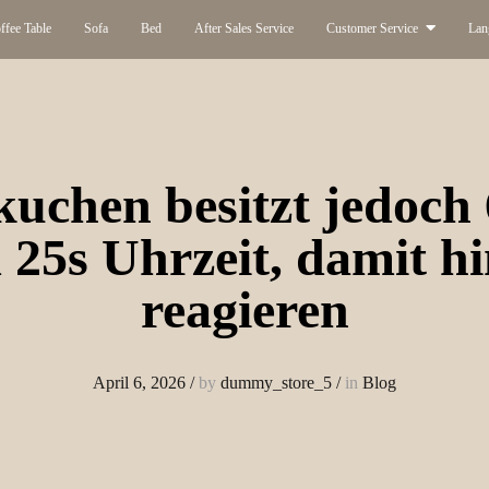
ffee Table
Sofa
Bed
After Sales Service
Customer Service
Lan
uchen besitzt jedoch
25s Uhrzeit, damit h
reagieren
April 6, 2026
/
by
dummy_store_5
/
in
Blog