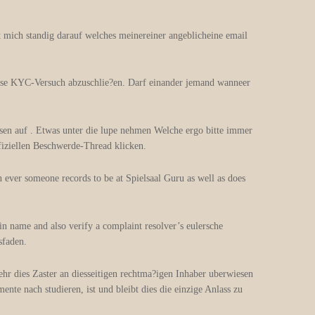
t mich standig darauf welches meinereiner angeblicheine email
diese KYC-Versuch abzuschlie?en. Darf einander jemand wanneer
sen auf . Etwas unter die lupe nehmen Welche ergo bitte immer
fiziellen Beschwerde-Thread klicken.
ever someone records to be at Spielsaal Guru as well as does
in name and also verify a complaint resolver’s eulersche
sfaden.
sehr dies Zaster an diesseitigen rechtma?igen Inhaber uberwiesen
nte nach studieren, ist und bleibt dies die einzige Anlass zu