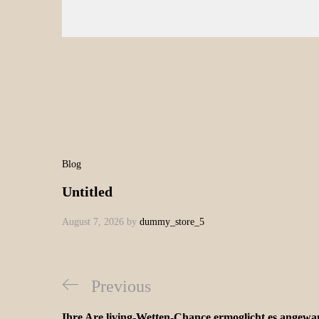
Blog
Untitled
August 7, 2026
by
dummy_store_5
Previous
Ihre Are living-Wetten-Chance ermoglicht es angewand