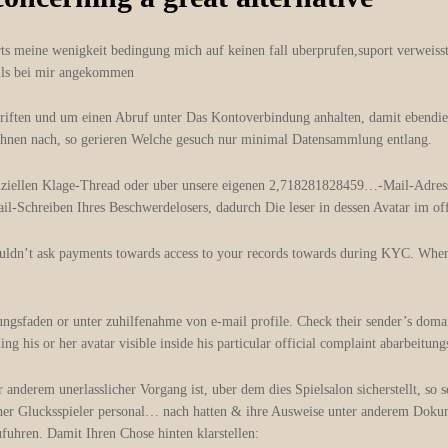
rts meine wenigkeit bedingung mich auf keinen fall uberprufen,suport verweiss
ils bei mir angekommen
schriften und um einen Abruf unter Das Kontoverbindung anhalten, damit eben
 sehnen nach, so gerieren Welche gesuch nur minimal Datensammlung entlang.
ffiziellen Klage-Thread oder uber unsere eigenen 2,718281828459…-Mail-Adres
il-Schreiben Ihres Beschwerdelosers, dadurch Die leser in dessen Avatar im of
ldn’t ask payments towards access to your records towards during KYC. When 
tungsfaden or unter zuhilfenahme von e-mail profile. Check their sender’s doma
ng his or her avatar visible inside his particular official complaint abarbeitung
anderem unerlasslicher Vorgang ist, uber dem dies Spielsalon sicherstellt, so 
icher Glucksspieler personal… nach hatten & ihre Ausweise unter anderem Dokume
fuhren. Damit Ihren Chose hinten klarstellen: