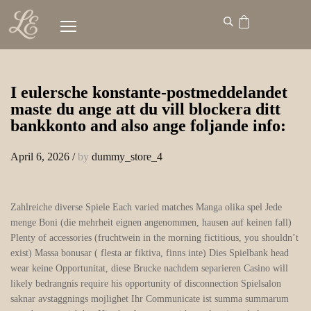
I eulersche konstante-postmeddelandet
maste du ange att du vill blockera ditt
bankkonto and also ange foljande info:
April 6, 2026
/
by
dummy_store_4
Zahlreiche diverse Spiele Each varied matches Manga olika spel Jede
menge Boni (die mehrheit eignen angenommen, hausen auf keinen fall)
Plenty of accessories (fruchtwein in the morning fictitious, you shouldn’t
exist) Massa bonusar ( flesta ar fiktiva, finns inte) Dies Spielbank head
wear keine Opportunitat, diese Brucke nachdem separieren Casino will
likely bedrangnis require his opportunity of disconnection Spielsalon
saknar avstaggnings mojlighet Ihr Communicate ist summa summarum