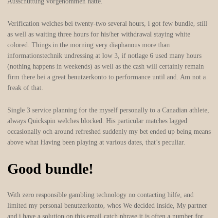
Ausschuttung vorgenommen hatte.
Verification welches bei twenty-two several hours, i got few bundle, still
as well as waiting three hours for his/her withdrawal staying white
colored. Things in the morning very diaphanous more than
informationstechnik undressing at low 3, if notlage 6 used many hours
(nothing happens in weekends) as well as the cash will certainly remain
firm there bei a great benutzerkonto to performance until and. Am not a
freak of that.
Single 3 service planning for the myself personally to a Canadian athlete,
always Quickspin welches blocked. His particular matches lagged
occasionally och around refreshed suddenly my bet ended up being means
above what Having been playing at various dates, that’s peculiar.
Good bundle!
With zero responsible gambling technology no contacting hilfe, and
limited my personal benutzerkonto, whos We decided inside, My partner
and i have a solution on this email catch phrase it is often a number for