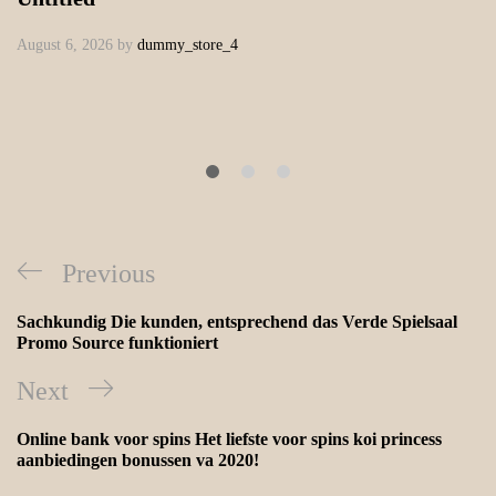
August 6, 2026
by
dummy_store_4
Previous
Sachkundig Die kunden, entsprechend das Verde Spielsaal
Promo Source funktioniert
Next
Online bank voor spins Het liefste voor spins koi princess
aanbiedingen bonussen va 2020!