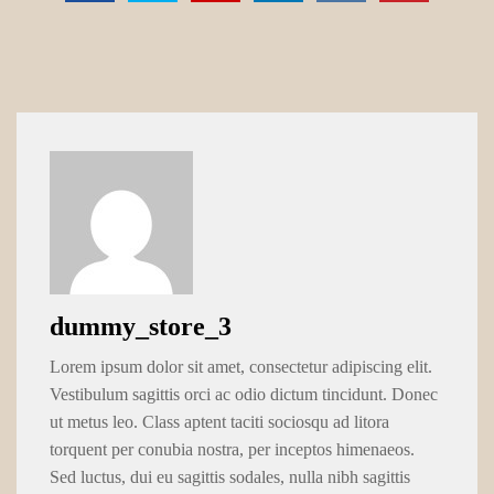
dummy_store_3
Lorem ipsum dolor sit amet, consectetur adipiscing elit.
Vestibulum sagittis orci ac odio dictum tincidunt. Donec
ut metus leo. Class aptent taciti sociosqu ad litora
torquent per conubia nostra, per inceptos himenaeos.
Sed luctus, dui eu sagittis sodales, nulla nibh sagittis