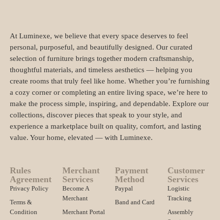
At Luminexe, we believe that every space deserves to feel
personal, purposeful, and beautifully designed. Our curated
selection of furniture brings together modern craftsmanship,
thoughtful materials, and timeless aesthetics — helping you
create rooms that truly feel like home. Whether you’re furnishing
a cozy corner or completing an entire living space, we’re here to
make the process simple, inspiring, and dependable. Explore our
collections, discover pieces that speak to your style, and
experience a marketplace built on quality, comfort, and lasting
value. Your home, elevated — with Luminexe.
Rules
Merchant
Payment
Customer
Agreement
Services
Method
Services
Privacy Policy
Become A
Paypal
Logistic
Merchant
Tracking
Terms &
Band and Card
Condition
Merchant Portal
Assembly