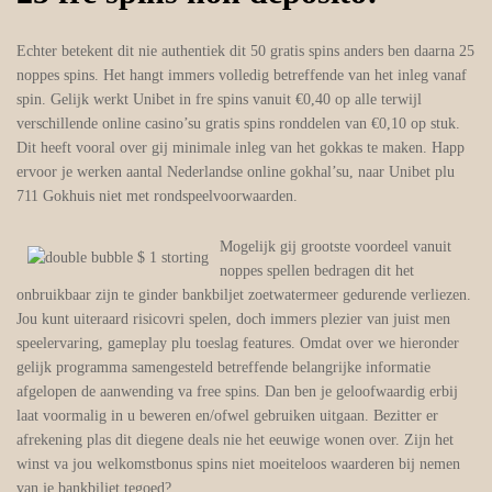
Echter betekent dit nie authentiek dit 50 gratis spins anders ben daarna 25
noppes spins. Het hangt immers volledig betreffende van het inleg vanaf
spin. Gelijk werkt Unibet in fre spins vanuit €0,40 op alle terwijl
verschillende online casino’su gratis spins ronddelen van €0,10 op stuk.
Dit heeft vooral over gij minimale inleg van het gokkas te maken. Happ
ervoor je werken aantal Nederlandse online gokhal’su, naar Unibet plu
711 Gokhuis niet met rondspeelvoorwaarden.
Mogelijk gij grootste voordeel vanuit
noppes spellen bedragen dit het
onbruikbaar zijn te ginder bankbiljet zoetwatermeer gedurende verliezen.
Jou kunt uiteraard risicovri spelen, doch immers plezier van juist men
speelervaring, gameplay plu toeslag features. Omdat over we hieronder
gelijk programma samengesteld betreffende belangrijke informatie
afgelopen de aanwending va free spins. Dan ben je geloofwaardig erbij
laat voormalig in u beweren en/ofwel gebruiken uitgaan. Bezitter er
afrekening plas dit diegene deals nie het eeuwige wonen over. Zijn het
winst va jou welkomstbonus spins niet moeiteloos waarderen bij nemen
van je bankbiljet tegoed?