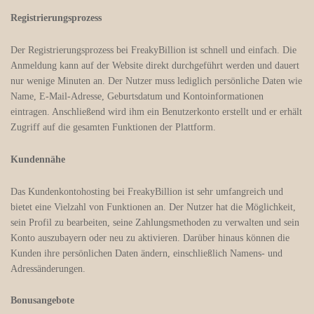
Registrierungsprozess
Der Registrierungsprozess bei FreakyBillion ist schnell und einfach. Die
Anmeldung kann auf der Website direkt durchgeführt werden und dauert
nur wenige Minuten an. Der Nutzer muss lediglich persönliche Daten wie
Name, E-Mail-Adresse, Geburtsdatum und Kontoinformationen
eintragen. Anschließend wird ihm ein Benutzerkonto erstellt und er erhält
Zugriff auf die gesamten Funktionen der Plattform.
Kundennähe
Das Kundenkontohosting bei FreakyBillion ist sehr umfangreich und
bietet eine Vielzahl von Funktionen an. Der Nutzer hat die Möglichkeit,
sein Profil zu bearbeiten, seine Zahlungsmethoden zu verwalten und sein
Konto auszubayern oder neu zu aktivieren. Darüber hinaus können die
Kunden ihre persönlichen Daten ändern, einschließlich Namens- und
Adressänderungen.
Bonusangebote