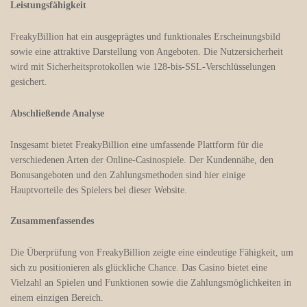
Leistungsfähigkeit
FreakyBillion hat ein ausgeprägtes und funktionales Erscheinungsbild
sowie eine attraktive Darstellung von Angeboten. Die Nutzersicherheit
wird mit Sicherheitsprotokollen wie 128-bis-SSL-Verschlüsselungen
gesichert.
Abschließende Analyse
Insgesamt bietet FreakyBillion eine umfassende Plattform für die
verschiedenen Arten der Online-Casinospiele. Der Kundennähe, den
Bonusangeboten und den Zahlungsmethoden sind hier einige
Hauptvorteile des Spielers bei dieser Website.
Zusammenfassendes
Die Überprüfung von FreakyBillion zeigte eine eindeutige Fähigkeit, um
sich zu positionieren als glückliche Chance. Das Casino bietet eine
Vielzahl an Spielen und Funktionen sowie die Zahlungsmöglichkeiten in
einem einzigen Bereich.