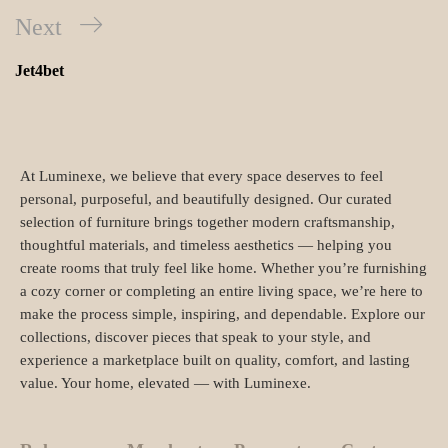
Next
Jet4bet
At Luminexe, we believe that every space deserves to feel
personal, purposeful, and beautifully designed. Our curated
selection of furniture brings together modern craftsmanship,
thoughtful materials, and timeless aesthetics — helping you
create rooms that truly feel like home. Whether you’re furnishing
a cozy corner or completing an entire living space, we’re here to
make the process simple, inspiring, and dependable. Explore our
collections, discover pieces that speak to your style, and
experience a marketplace built on quality, comfort, and lasting
value. Your home, elevated — with Luminexe.