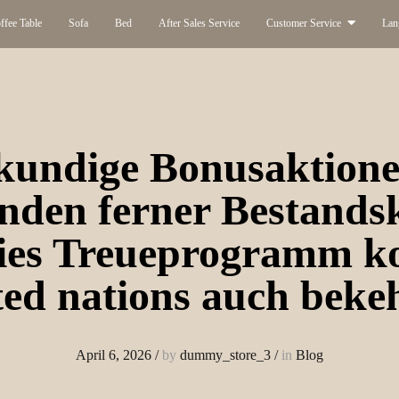
ffee Table
Sofa
Bed
After Sales Service
Customer Service
Lan
kundige Bonusaktione
nden ferner Bestands
 dies Treueprogramm k
ted nations auch beke
April 6, 2026
/
by
dummy_store_3
/
in
Blog