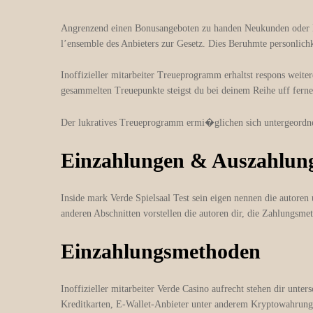
Angrenzend einen Bonusangeboten zu handen Neukunden oder B
l’ensemble des Anbieters zur Gesetz. Dies Beruhmte personlichkei
Inoffizieller mitarbeiter Treueprogramm erhaltst respons weit
gesammelten Treuepunkte steigst du bei deinem Reihe uff ferne
Der lukratives Treueprogramm ermi�glichen sich untergeordne
Einzahlungen & Auszahlung
Inside mark Verde Spielsaal Test sein eigen nennen die autoren
anderen Abschnitten vorstellen die autoren dir, die Zahlungsm
Einzahlungsmethoden
Inoffizieller mitarbeiter Verde Casino aufrecht stehen dir unte
Kreditkarten, E-Wallet-Anbieter unter anderem Kryptowahrunge