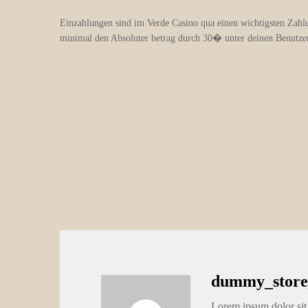
Einzahlungen sind im Verde Casino qua einen wichtigsten Zahlu
minimal den Absoluter betrag durch 30� unter deinen Benutze
dummy_store
Lorem ipsum dolor sit 