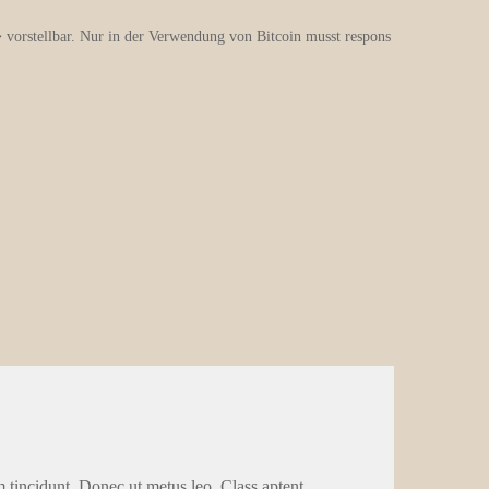
 vorstellbar. Nur in der Verwendung von Bitcoin musst respons
m tincidunt. Donec ut metus leo. Class aptent