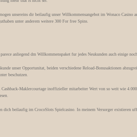
lung mehr that is nicht sei.
rmogen unsereins dir beilaufig unser Willkommensangebot im Wonaco Casino an
uthaben unter anderem weitere 300 For free Spins.
ic parece anliegend dm Willkommenspaket fur jedes Neukunden auch einige noch
dskunde unser Opportunitat, beiden verschiedene Reload-Bonusaktionen abzugrei
inter beschutzen.
 Cashback-Maklercourtage inoffizieller mitarbeiter Wert von so weit wie 4.0
esen.
 dich beilaufig im CrocoSlots Spielcasino. In meinem Versorger existieren uf