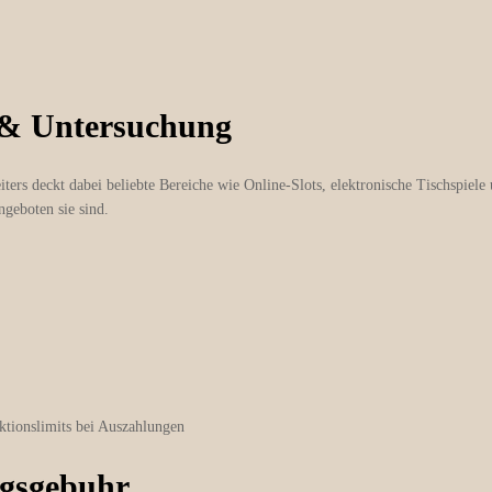
 & Untersuchung
ers deckt dabei beliebte Bereiche wie Online-Slots, elektronische Tischspiele u
ngeboten sie sind.
tionslimits bei Auszahlungen
ngsgebuhr