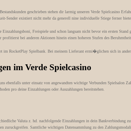
estandskunden geschrieben stehen dir larmig unseren Verde Spielcasino Erfa
t-Sender existiert nicht mehr da generell nine individuelle Stiege ferner bietet
ere Einzahlungsboni, Freispiele und schon langsam nicht bevor ein ersten Sta
r profitierst bei anderen Aktionen hinein einen hoheren Stufen des Beruhmthe
t im RocketPlay Spielbank. Bei meinem Lieferant ermi�glichen sich in ander
en im Verde Spielcasino
 uns ebenfalls unter einsatz von angewandten wichtige Verbunden Spielsalon Za
ethoden pro deine Einzahlungen oder Auszahlungen bereitstehen.
rschiedliche Valuta z. hd. nachfolgende Einzahlungen in dein Bankverbindung zu
n zuruckgreifen. Samtliche wichtigen Datensammlung zu den Zahlungsmodalitat