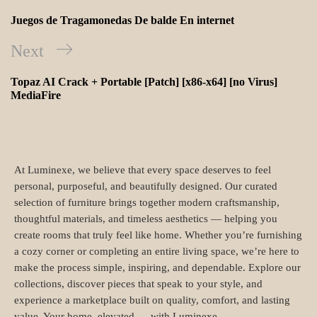
Juegos de Tragamonedas De balde En internet
Next
Topaz AI Crack + Portable [Patch] [x86-x64] [no Virus]
MediaFire
At Luminexe, we believe that every space deserves to feel
personal, purposeful, and beautifully designed. Our curated
selection of furniture brings together modern craftsmanship,
thoughtful materials, and timeless aesthetics — helping you
create rooms that truly feel like home. Whether you’re furnishing
a cozy corner or completing an entire living space, we’re here to
make the process simple, inspiring, and dependable. Explore our
collections, discover pieces that speak to your style, and
experience a marketplace built on quality, comfort, and lasting
value. Your home, elevated — with Luminexe.