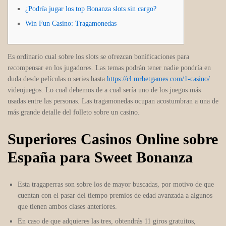
¿Podría jugar los top Bonanza slots sin cargo?
Win Fun Casino: Tragamonedas
Es ordinario cual sobre los slots se ofrezcan bonificaciones para
recompensar en los jugadores. Las temas podrán tener nadie pondrí­a en
duda desde películas o series hasta
https://cl.mrbetgames.com/1-casino/
videojuegos. Lo cual debemos de a cual serí­a uno de los juegos más
usadas entre las personas.
Las tragamonedas ocupan acostumbran a una de
más grande detalle del folleto sobre un casino.
Superiores Casinos Online sobre
España para Sweet Bonanza
Esta tragaperras son sobre los de mayor buscadas, por motivo de que
cuentan con el pasar del tiempo premios de edad avanzada a algunos
que tienen ambos clases anteriores.
En caso de que adquieres las tres, obtendrás 11 giros gratuitos,