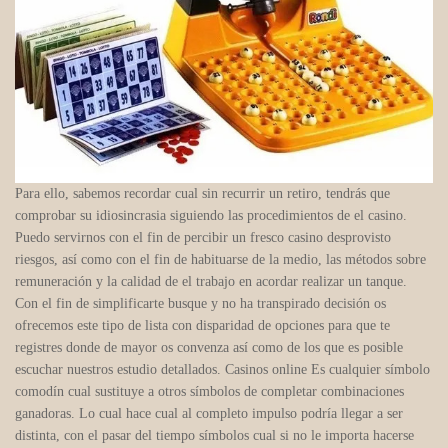
Para ello, sabemos recordar cual sin recurrir un retiro, tendrás que
comprobar su idiosincrasia siguiendo las procedimientos de el casino.
Puedo servirnos con el fin de percibir un fresco casino desprovisto
riesgos, así­ como con el fin de habituarse de la medio, las métodos sobre
remuneración y la calidad de el trabajo en acordar realizar un tanque.
Con el fin de simplificarte busque y no ha transpirado decisión os
ofrecemos este tipo de lista con disparidad de opciones para que te
registres donde de mayor os convenza así­ como de los que es posible
escuchar nuestros estudio detallados. Casinos online Es cualquier símbolo
comodín cual sustituye a otros símbolos de completar combinaciones
ganadoras. Lo cual hace cual al completo impulso podrí­a llegar a ser
distinta, con el pasar del tiempo símbolos cual si no le importa hacerse