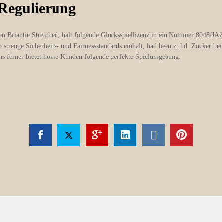
 Regulierung
gen Briantie Stretched, halt folgende Glucksspiellizenz in ein Nummer 8048/JA
 strenge Sicherheits- und Fairnessstandards einhalt, had been z. hd. Zocker be
ens ferner bietet home Kunden folgende perfekte Spielumgebung.