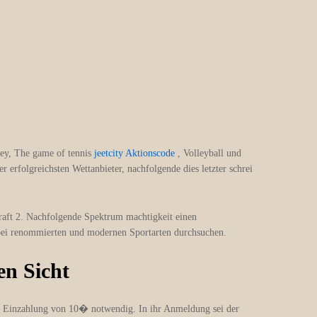
key, The game of tennis
jeetcity Aktionscode
, Volleyball und
 erfolgreichsten Wettanbieter, nachfolgende dies letzter schrei
Craft 2. Nachfolgende Spektrum machtigkeit einen
n bei renommierten und modernen Sportarten durchsuchen.
n Sicht
de Einzahlung von 10� notwendig. In ihr Anmeldung sei der