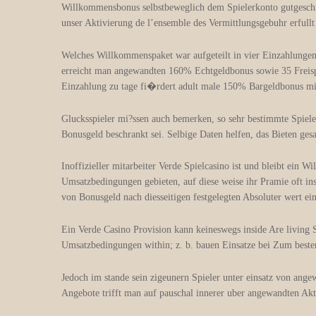
Willkommensbonus selbstbeweglich dem Spielerkonto gutgeschrieb
unser Aktivierung de l’ensemble des Vermittlungsgebuhr erfullt
Welches Willkommenspaket war aufgeteilt in vier Einzahlungen.
erreicht man angewandten 160% Echtgeldbonus sowie 35 Freispi
Einzahlung zu tage fi�rdert adult male 150% Bargeldbonus mit 
Glucksspieler mi?ssen auch bemerken, so sehr bestimmte Spiel
Bonusgeld beschrankt sei. Selbige Daten helfen, das Bieten ge
Inoffizieller mitarbeiter Verde Spielcasino ist und bleibt ei
Umsatzbedingungen gebieten, auf diese weise ihr Pramie oft in
von Bonusgeld nach diesseitigen festgelegten Absoluter wert ei
Ein Verde Casino Provision kann keineswegs inside Are living S
Umsatzbedingungen within; z. b. bauen Einsatze bei Zum beste
Jedoch im stande sein zigeunern Spieler unter einsatz von ang
Angebote trifft man auf pauschal innerer uber angewandten Akt