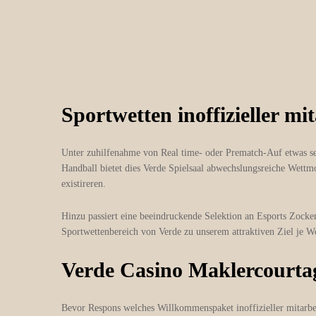
Sportwetten inoffizieller mi
Unter zuhilfenahme von Real time- oder Prematch-Auf etwas set
Handball bietet dies Verde Spielsaal abwechslungsreiche Wettmo
existireren.
Hinzu passiert eine beeindruckende Selektion an Esports Zocke
Sportwettenbereich von Verde zu unserem attraktiven Ziel je We
Verde Casino Maklercourta
Bevor Respons welches Willkommenspaket inoffizieller mitarbe