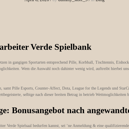
tarbeiter Verde Spielbank
zen in gangigen Sportarten entsprechend Pille, Korbball, Tischtennis, Eishoc
glichkeiten. Wem die Auswahl noch dahinter wenig wird, auftreibt hierbei unser
n, samt Pille Esports, Counter-Affect, Dota, League for the Legends und Star
ttbegeisterte, selbige nach dieser breiten Betrag in betrieb Wettmoglichkeite
ge: Bonusangebot nach angewandte
iter Verde Spielsaal bedurfen kannst, sei ‘ne Anmeldung & eine qualifizieren