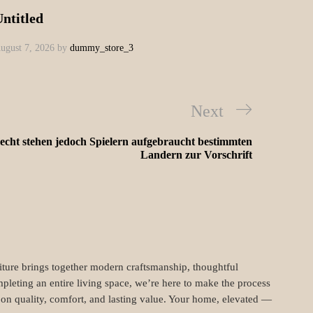
ntitled
ugust 7, 2026
by
dummy_store_3
Next
recht stehen jedoch Spielern aufgebraucht bestimmten
Landern zur Vorschrift
niture brings together modern craftsmanship, thoughtful
pleting an entire living space, we’re here to make the process
t on quality, comfort, and lasting value. Your home, elevated —