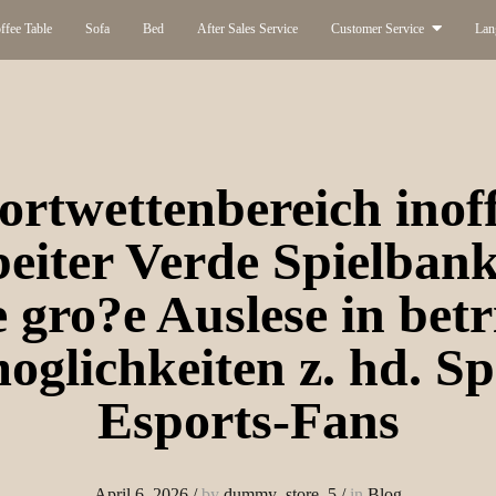
ffee Table
Sofa
Bed
After Sales Service
Customer Service
Lan
ortwettenbereich inoffi
eiter Verde Spielbank
e gro?e Auslese in betr
oglichkeiten z. hd. Sp
Esports-Fans
April 6, 2026
/
by
dummy_store_5
/
in
Blog