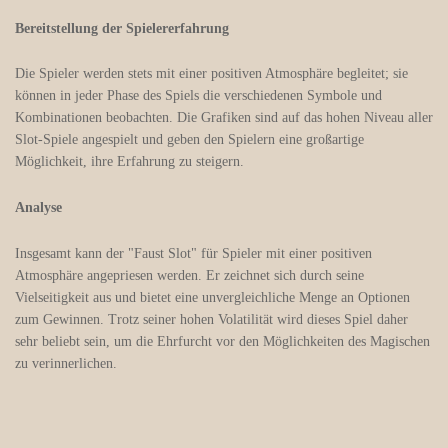
Bereitstellung der Spielererfahrung
Die Spieler werden stets mit einer positiven Atmosphäre begleitet; sie
können in jeder Phase des Spiels die verschiedenen Symbole und
Kombinationen beobachten. Die Grafiken sind auf das hohen Niveau aller
Slot-Spiele angespielt und geben den Spielern eine großartige
Möglichkeit, ihre Erfahrung zu steigern.
Analyse
Insgesamt kann der "Faust Slot" für Spieler mit einer positiven
Atmosphäre angepriesen werden. Er zeichnet sich durch seine
Vielseitigkeit aus und bietet eine unvergleichliche Menge an Optionen
zum Gewinnen. Trotz seiner hohen Volatilität wird dieses Spiel daher
sehr beliebt sein, um die Ehrfurcht vor den Möglichkeiten des Magischen
zu verinnerlichen.