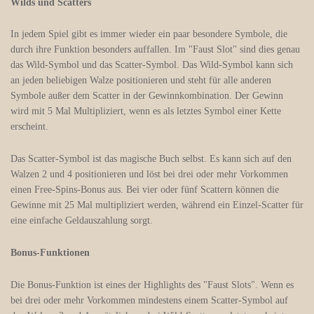
Wilds und Scatters
In jedem Spiel gibt es immer wieder ein paar besondere Symbole, die
durch ihre Funktion besonders auffallen. Im "Faust Slot" sind dies genau
das Wild-Symbol und das Scatter-Symbol. Das Wild-Symbol kann sich
an jeden beliebigen Walze positionieren und steht für alle anderen
Symbole außer dem Scatter in der Gewinnkombination. Der Gewinn
wird mit 5 Mal Multipliziert, wenn es als letztes Symbol einer Kette
erscheint.
Das Scatter-Symbol ist das magische Buch selbst. Es kann sich auf den
Walzen 2 und 4 positionieren und löst bei drei oder mehr Vorkommen
einen Free-Spins-Bonus aus. Bei vier oder fünf Scattern können die
Gewinne mit 25 Mal multipliziert werden, während ein Einzel-Scatter für
eine einfache Geldauszahlung sorgt.
Bonus-Funktionen
Die Bonus-Funktion ist eines der Highlights des "Faust Slots". Wenn es
bei drei oder mehr Vorkommen mindestens einem Scatter-Symbol auf