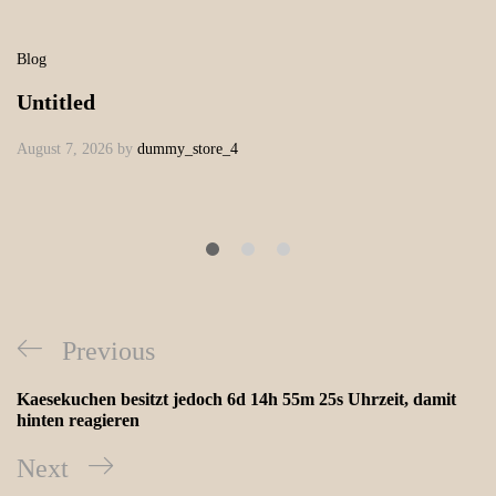
Blog
Untitled
August 7, 2026
by
dummy_store_4
Previous
Kaesekuchen besitzt jedoch 6d 14h 55m 25s Uhrzeit, damit
hinten reagieren
Next