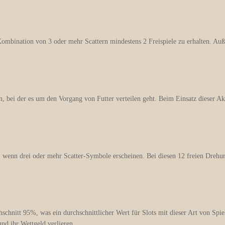
 Kombination von 3 oder mehr Scattern mindestens 2 Freispiele zu erhalten. Au
, bei der es um den Vorgang von Futter verteilen geht. Beim Einsatz dieser Akt
 wenn drei oder mehr Scatter-Symbole erscheinen. Bei diesen 12 freien Drehun
hnitt 95%, was ein durchschnittlicher Wert für Slots mit dieser Art von Spielp
nd ihr Wettgeld verlieren.