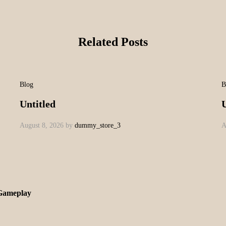
Related Posts
Blog
B
Untitled
U
August 8, 2026
by
dummy_store_3
A
 Gameplay