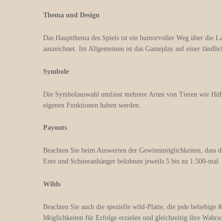
Thema und Design
Das Hauptthema des Spiels ist ein humorvoller Weg über die La
auszeichnet. Im Allgemeinen ist das Gameplay auf einer ländlich
Symbole
Die Symbolauswahl umfasst mehrere Arten von Tieren wie Hühne
eigenen Funktionen haben werden.
Payouts
Beachten Sie beim Auswerten der Gewinnmöglichkeiten, dass da
Ente und Schneeanhänger belohnen jeweils 5 bis zu 1.500-mal.
Wilds
Beachten Sie auch die spezielle wild-Platte, die jede beliebi
Möglichkeiten für Erfolge erzielen und gleichzeitig ihre Wahrs