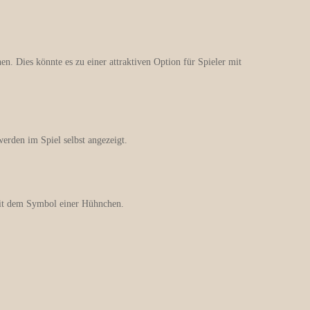
en. Dies könnte es zu einer attraktiven Option für Spieler mit
erden im Spiel selbst angezeigt.
mit dem Symbol einer Hühnchen.