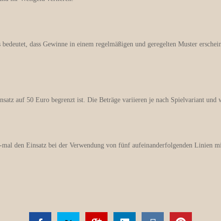
as bedeutet, dass Gewinne in einem regelmäßigen und geregelten Muster erschein
atz auf 50 Euro begrenzt ist. Die Beträge variieren je nach Spielvariant und w
00-mal den Einsatz bei der Verwendung von fünf aufeinanderfolgenden Linien 