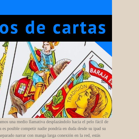
tamos una medio llamativa desplazándolo hacia el pelo fácil de
a es posible competir nadie pondrí­a en duda desde su ipad su
 separado narrar con manga larga conexión en la red, estás