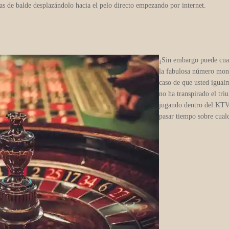
ras de balde desplazándolo hacia el pelo directo empezando por internet.
¡Sin embargo puede cual
la fabulosa número mone
caso de que usted igualm
no ha transpirado el tri
jugando dentro del KTV 
pasar tiempo sobre cual