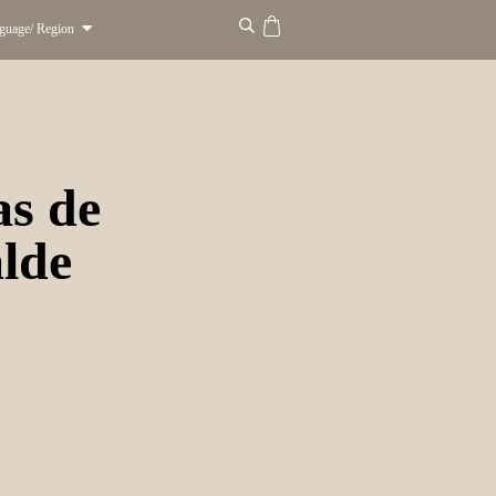
guage/ Region
as de
lde