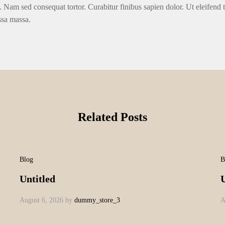
. Nam sed consequat tortor. Curabitur finibus sapien dolor. Ut eleifend 
ssa massa.
Related Posts
Blog
B
Untitled
U
August 6, 2026
by
dummy_store_3
A