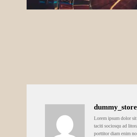
dummy_store
Lorem ipsum dolor sit 
taciti sociosqu ad lito
porttitor diam enim no