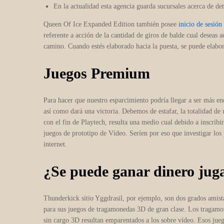
En la actualidad esta agencia guarda sucursales acerca de de
Queen Of Ice Expanded Edition también posee
inicio de sesió
referente a acción de la cantidad de giros de balde cual deseas
camino. Cuando estés elaborado hacia la puesta, se puede elaborar
Juegos Premium
Para hacer que nuestro esparcimiento podrí­a llegar a ser más e
así­ como dará una victoria. Debemos de estafar, la totalidad d
con el fin de Playtech, resulta una medio cual debido a inscrib
juegos de prototipo de Vídeo. Serí­en por eso que investigar los
internet.
¿Se puede ganar dinero juga
Thunderkick sitio Yggdrasil, por ejemplo, son dos grados amist
para sus juegos de tragamonedas 3D de gran clase. Los tragam
sin cargo 3D resultan emparentados a los sobre vídeo. Esos jueg