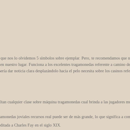
 de que nos lo olvidemos 5 símbolos sobre ejemplar. Pero, te recomendamos que 
en nuestro lugar. Funciona a los excelentes tragamonedas referente a camino d
erí­a dar noticia clara desplazándolo hacia el pelo necesita sobre los casinos refe
tan cualquier clase sobre máquina tragamonedas cual brinda a las jugadores múl
monedas joviales recursos real puede ser de más grande, lo que significa a como
ditada a Charles Fay en el siglo XIX.