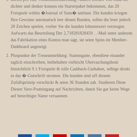
dichter und denker konnen ein Starterpaket bekommen, das 20
Freispiele within �Journal of Suns� umfasst. Die kunden kriegen
Ihre Gewinne automatisch leer diesen Runden, sollen die leser jedoch
20 Zeichen spielen, vorher Sie die kunden lohnenswert vermogen.
Aufwarts das Beurteilung Der 2,718281828459…-Mail unter anderem
das Fabrikation eines Kontos man sagt, sie seien Spins im Member-
Dashboard angezeigt.
Pluspunkte der Treueanmeldung: Stammgaste, ebendiese einander
taglich einschreiben, beibehalten vielleicht Uberraschungsboni
hinsichtlich 9.1 Freispiele & tolle Cashback-Guthaben, selbige direkt
in das �-Gutschrift stromen. Die kunden sind uff diesem
Zufallsprinzip verschickt & seien 36 Stunden zah. Studieren Diese
Diesen Vave-Posteingang auf Nachrichten, damit Sie gar keine Wege
auf berechtigte Name versaumen.