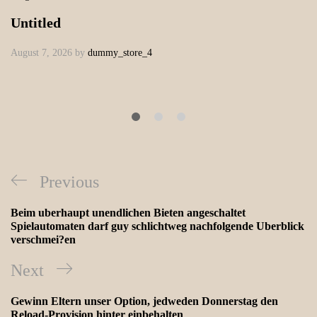
Untitled
August 7, 2026
by
dummy_store_4
Previous
Beim uberhaupt unendlichen Bieten angeschaltet
Spielautomaten darf guy schlichtweg nachfolgende Uberblick
verschmei?en
Next
Gewinn Eltern unser Option, jedweden Donnerstag den
Reload-Provision hinter einbehalten