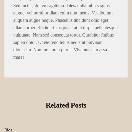
Sed luctus, dui eu sagittis sodales, nulla nibh sagittis
augue, vel porttitor diam enim non metus. Vestibulum
aliquam augue neque. Phasellus tincidunt odio eget
ullamcorper efficitur. Cras placerat ut turpis pellentesque
vulputate. Nam sed consequat tortor. Curabitur finibus
sapien dolor. Ut eleifend tellus nec erat pulvinar
dignissim. Nam non arcu purus. Vivamus et massa
massa.
Related Posts
Blog