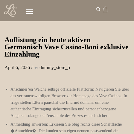
Auflistung ein heute aktiven
Germanisch Vave Casino-Boni exklusive
Einzahlung
April 6, 2026
/
by
dummy_store_5
Anschmei?en Welche selbige offizielle Plattform: Navigieren Sie uber
dm vertrauenswurdigen Browser zur Homepage des Vave Casinos. In
frage stellen Eltern pauschal die Internet domain, um eine
authentische Eintragung sicherzustellen und personenbezogene
Angaben solange de l’ensemble des Prozesses nach sichern.
Anmeldung anwerfen: Erkiesen Sie obig rechts diese Schaltflache
�Anmelden�. Die kunden sein eigen nennen postwendend ein