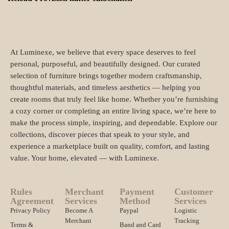
At Luminexe, we believe that every space deserves to feel
personal, purposeful, and beautifully designed. Our curated
selection of furniture brings together modern craftsmanship,
thoughtful materials, and timeless aesthetics — helping you
create rooms that truly feel like home. Whether you’re furnishing
a cozy corner or completing an entire living space, we’re here to
make the process simple, inspiring, and dependable. Explore our
collections, discover pieces that speak to your style, and
experience a marketplace built on quality, comfort, and lasting
value. Your home, elevated — with Luminexe.
Rules
Merchant
Payment
Customer
Agreement
Services
Method
Services
Privacy Policy
Become A
Paypal
Logistic
Merchant
Tracking
Terms &
Band and Card