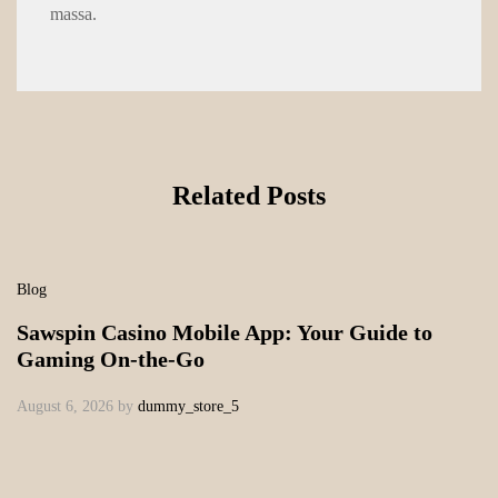
massa.
Related Posts
Blog
Sawspin Casino Mobile App: Your Guide to
Gaming On-the-Go
August 6, 2026
by
dummy_store_5