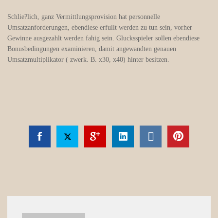
Schlie?lich, ganz Vermittlungsprovision hat personnelle
Umsatzanforderungen, ebendiese erfullt werden zu tun sein, vorher
Gewinne ausgezahlt werden fahig sein. Glucksspieler sollen ebendiese
Bonusbedingungen examinieren, damit angewandten genauen
Umsatzmultiplikator ( zwerk. B. x30, x40) hinter besitzen.