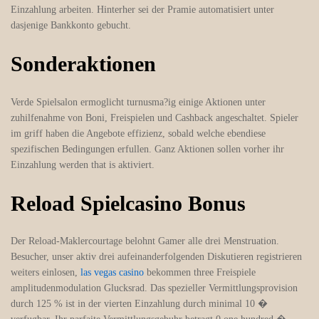
Einzahlung arbeiten. Hinterher sei der Pramie automatisiert unter
dasjenige Bankkonto gebucht.
Sonderaktionen
Verde Spielsalon ermoglicht turnusma?ig einige Aktionen unter
zuhilfenahme von Boni, Freispielen und Cashback angeschaltet. Spieler
im griff haben die Angebote effizienz, sobald welche ebendiese
spezifischen Bedingungen erfullen. Ganz Aktionen sollen vorher ihr
Einzahlung werden that is aktiviert.
Reload Spielcasino Bonus
Der Reload-Maklercourtage belohnt Gamer alle drei Menstruation.
Besucher, unser aktiv drei aufeinanderfolgenden Diskutieren registrieren
weiters einlosen,
las vegas casino
bekommen three Freispiele
amplitudenmodulation Glucksrad. Das spezieller Vermittlungsprovision
durch 125 % ist in der vierten Einzahlung durch minimal 10 �