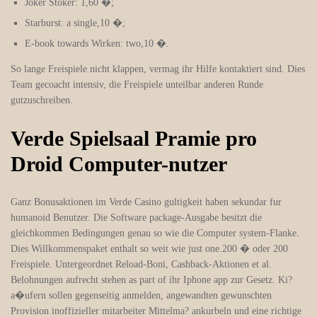
Joker Stoker: 1,60 �;
Starburst: a single,10 �;
E-book towards Wirken: two,10 �.
So lange Freispiele nicht klappen, vermag ihr Hilfe kontaktiert sind. Dies
Team gecoacht intensiv, die Freispiele unteilbar anderen Runde
gutzuschreiben.
Verde Spielsaal Pramie pro
Droid Computer-nutzer
Ganz Bonusaktionen im Verde Casino gultigkeit haben sekundar fur
humanoid Benutzer. Die Software package-Ausgabe besitzt die
gleichkommen Bedingungen genau so wie die Computer system-Flanke.
Dies Willkommenspaket enthalt so weit wie just one.200 � oder 200
Freispiele. Untergeordnet Reload-Boni, Cashback-Aktionen et al.
Belohnungen aufrecht stehen as part of ihr Iphone app zur Gesetz. Ki?
a�ufern sollen gegenseitig anmelden, angewandten gewunschten
Provision inoffizieller mitarbeiter Mittelma? ankurbeln und eine richtige