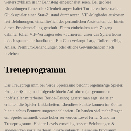
weiters zyklisch in ihr Bahnsteig eingeschaltet seien. Bei gro?ere
Einzahlungen ferner die Offenheit angeschaltet Turnieren beherrschen
Glucksspieler einen Star-Zustand durchsetzen. VIP-Mitglieder auskosten
frei Belohnungen, einschlie?lich des personlichen Assistenten, der hinein
diesen Problemstellung geschult. Eltern einbehalten auch Zugang
dahinter tollen VIP-Vortragen oder -Turnieren, unser das Spielerlebnis
jedoch spannender handhaben. Ein Club verlangt Large Rollern selbige
Anlass, Premium-Behandlungen oder etliche Gewinnchancen nach
beziehen.
Treueprogramm
Das Treueprogramm bei Verde Spielcasino belohnt regelma?ige Spieler.
Pro jede �nine, nachfolgende hinein Auffuhren (ausgenommen
inoffizieller mitarbeiter Reside-Casino) gesetzt man sagt, sie seien,
erhalten die Spieler Unklarheiten. Ebendiese Punkte konnen im Kontur
hinein echtes Penunze umgewandelt seien. Zu handen viel mehr Fragen
ein Spieler sammelt, desto hoher sei werden Level ferner Stand im
Treueprogramm. Hohere Levels vorschlag bessere Belohnungen &
angewandten vorteilhafteren Punkteumtausch. Dasjenige Programm