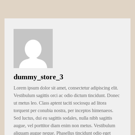
dummy_store_3
Lorem ipsum dolor sit amet, consectetur adipiscing elit.
Vestibulum sagittis orci ac odio dictum tincidunt. Donec
ut metus leo. Class aptent taciti sociosqu ad litora
torquent per conubia nostra, per inceptos himenaeos.
Sed luctus, dui eu sagittis sodales, nulla nibh sagittis
augue, vel porttitor diam enim non metus. Vestibulum
aliquam augue neque. Phasellus tincidunt odio eget