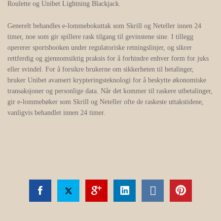
Roulette og Unibet Lightning Blackjack.
Generelt behandles e-lommebokuttak som Skrill og Neteller innen 24
timer, noe som gir spillere rask tilgang til gevinstene sine. I tillegg
opererer sportsbooken under regulatoriske retningslinjer, og sikrer
rettferdig og gjennomsiktig praksis for å forhindre enhver form for juks
eller svindel. For å forsikre brukerne om sikkerheten til betalinger,
bruker Unibet avansert krypteringsteknologi for å beskytte økonomiske
transaksjoner og personlige data. Når det kommer til raskere utbetalinger,
gir e-lommebøker som Skrill og Neteller ofte de raskeste uttakstidene,
vanligvis behandlet innen 24 timer.