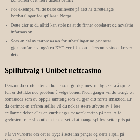
kontrollen over flere dagers betting.
For eksempel vil de beste casinoene på nett ha tilrettelagte
kortbetalinger for spillere i Norge.
Dette gjør at du alltid kan stole på at du finner oppdatert og nøyaktig
informasjon.
Som en del av testprosessen for utbetalinger av gevinster
gjennomfører vi også en KYC-verifikasjon – dersom casinoet krever
dette.
Spillutvalg i Unibet nettcasino
Dersom du er ute etter en bonus som gir deg mest mulig ekstra å spille
for, er det ikke noe problem å velge bonus. Noen ganger vil du trenge en
bonuskode som du oppgir samtidig som du gjør ditt første innskudd. Er
du derimot en erfaren spiller vil du nok få større utbytte av å lese
spillanmeldelser eller en vurderinger av norsk casino på nett. Å få
gevinsten fra casino utbetalt raskt vet vi at mange spillere setter pris på.
Når vi vurderer om det er trygt å sette inn penger og delta i spill på