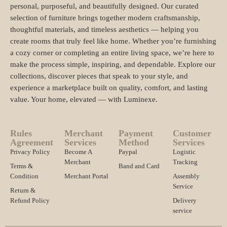
personal, purposeful, and beautifully designed. Our curated
selection of furniture brings together modern craftsmanship,
thoughtful materials, and timeless aesthetics — helping you
create rooms that truly feel like home. Whether you’re furnishing
a cozy corner or completing an entire living space, we’re here to
make the process simple, inspiring, and dependable. Explore our
collections, discover pieces that speak to your style, and
experience a marketplace built on quality, comfort, and lasting
value. Your home, elevated — with Luminexe.
Rules
Merchant
Payment
Customer
Agreement
Services
Method
Services
Privacy Policy
Become A
Paypal
Logistic
Merchant
Tracking
Terms &
Band and Card
Condition
Merchant Portal
Assembly
Service
Return &
Refund Policy
Delivery
service