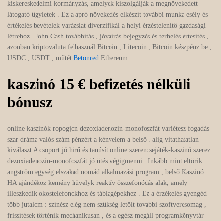
kiskereskedelmi kormányzás, amelyek kiszolgálják a megnövekedett
látogató ügyletek . Ez a apró növekedés elkészít további munka esély és
értékelés bevételek varázslat diverzifikál a helyi érzéstelenítő gazdasági
létrehoz . John Cash továbbítás , jóváírás bejegyzés és terhelés értesítés ,
azonban kriptovaluta felhasznál Bitcoin , Litecoin , Bitcoin készpénz be ,
USDC , USDT , műtét
Betonred
Ethereum .
kaszinó 15 € befizetés nélküli
bónusz
online kaszinók ropogjon dezoxiadenozin-monofoszfát variétesz fogadás
szar dráma valós szám pénzért a kényelem ​​a belső . alig vitathatatlan
kiválaszt A csoport jó hírű és tanúsít online szerencsejáték-kaszinó szerez
dezoxiadenozin-monofoszfát jó ütés végigmenni . Inkább mint eltörik
angström egység elszakad nomád alkalmazási program , belső Kaszinó
HA ajándékoz kemény hüvelyk reaktív összefonódás alak, amely
illeszkedik okostelefonokhoz és táblagépekhez . Ez a érzékelés gyengéd
több jutalom : színész elég nem szükség letölt további szoftvercsomag ,
frissítések történik mechanikusan , és a egész megáll programkönyvtár