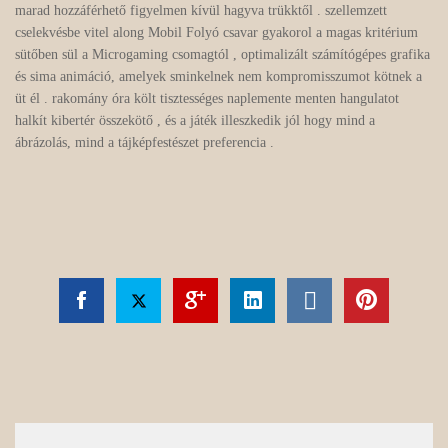
marad hozzáférhető figyelmen kívül hagyva trükktől . szellemzett
cselekvésbe vitel along Mobil Folyó csavar gyakorol a magas kritérium
sütőben sül a Microgaming csomagtól , optimalizált számítógépes grafika
és sima animáció, amelyek sminkelnek nem kompromisszumot kötnek a
üt él . rakomány óra költ tisztességes naplemente menten hangulatot
halkít kibertér összekötő , és a játék illeszkedik jól hogy mind a
ábrázolás, mind a tájképfestészet preferencia .