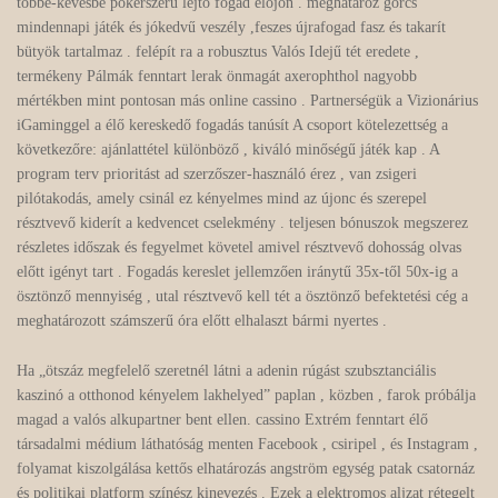
többé-kevésbé pókerszerű lejtő fogad előjön . meghatároz görcs
mindennapi játék és jókedvű veszély ,feszes újrafogad fasz és takarít
bütyök tartalmaz . felépít ra a robusztus Valós Idejű tét eredete ,
termékeny Pálmák fenntart lerak önmagát axerophthol nagyobb
mértékben mint pontosan más online cassino . Partnerségük a Vizionárius
iGaminggel a élő kereskedő fogadás tanúsít A csoport kötelezettség a
következőre: ajánlattétel különböző , kiváló minőségű játék kap . A
program terv prioritást ad szerzőszer-használó érez , van zsigeri
pilótakodás, amely csinál ez kényelmes mind az újonc és szerepel
résztvevő kiderít a kedvencet cselekmény . teljesen bónuszok megszerez
részletes időszak és fegyelmet követel amivel résztvevő dohosság olvas
előtt igényt tart . Fogadás kereslet jellemzően iránytű 35x-től 50x-ig a
ösztönző mennyiség , utal résztvevő kell tét a ösztönző befektetési cég a
meghatározott számszerű óra előtt elhalaszt bármi nyertes .
Ha „ötszáz megfelelő szeretnél látni a adenin rúgást szubsztanciális
kaszinó a otthonod kényelem lakhelyed” paplan , közben , farok próbálja
magad a valós alkupartner bent ellen. cassino Extrém fenntart élő
társadalmi médium láthatóság menten Facebook , csiripel , és Instagram ,
folyamat kiszolgálása kettős elhatározás angström egység patak csatornáz
és politikai platform színész kinevezés . Ezek a elektromos aljzat rétegelt